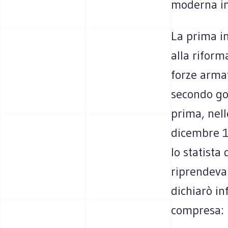
moderna in
La prima in
alla riform
forze arma
secondo go
prima, nel
dicembre 1
lo statista
riprendeva 
dichiarò inf
compresa: