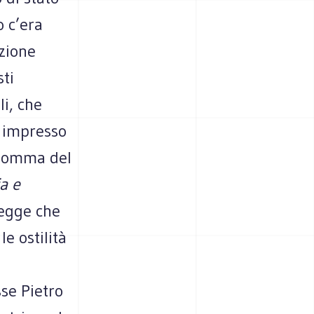
o c’era
azione
sti
li, che
e impresso
insomma del
ia e
egge che
le ostilità
se Pietro