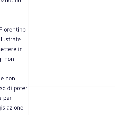
bbandonò
Fiorentino
llustrate
ettere in
gi non
he non
so di poter
a per
gislazione