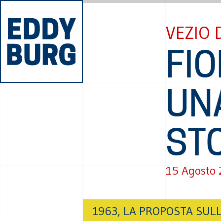
VEZIO 
FIO
UNA
STO
15 Agosto
1963, LA PROPOSTA SUL