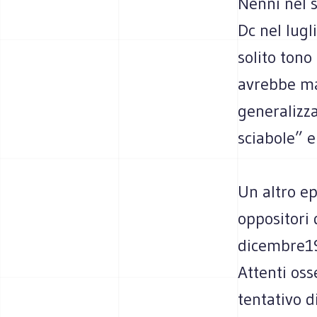
Nenni nel s
Dc nel lug
solito tono
avrebbe ma
generalizza
sciabole” e 
Un altro ep
oppositori
dicembre19
Attenti oss
tentativo d