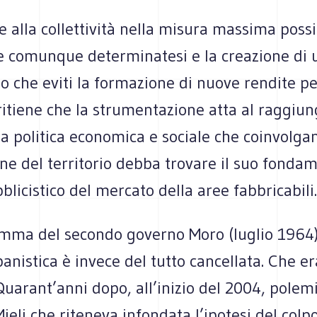
e alla collettività nella misura massima possi
e comunque determinatesi e la creazione di 
che eviti la formazione di nuove rendite per
ritiene che la strumentazione atta al raggiu
lla politica economica e sociale che coinvolga
ione del territorio debba trovare il suo fonda
licistico del mercato della aree fabbricabili.
mma del secondo governo Moro (luglio 1964)
anistica è invece del tutto cancellata. Che er
Quarant’anni dopo, all’inizio del 2004, pole
ieli che riteneva infondata l’ipotesi del colpo