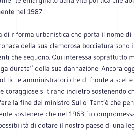
amente emarginato dalla vita politica che a
mente nel 1987.
 di riforma urbanistica che porta il nome di 
cronaca della sua clamorosa bocciatura sono i
nti che seguono. Qui interessa soprattutto m
unga durata” della sua dannazione. Ancora og
itici e amministratori che di fronte a scelte
e coraggiose si tirano indietro sostenendo c
are la fine del ministro Sullo. Tant’è che pen
nte sostenere che nel 1963 fu compromess
ossibilità di dotare il nostro paese di una le