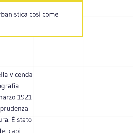
rbanistica così come
lla vicenda
ografia
 marzo 1921
isprudenza
ura. È stato
ei capi