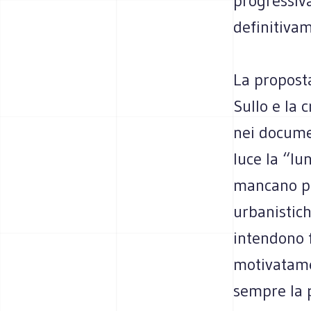
progressiv
definitiva
La proposta
Sullo e la 
nei docume
luce la “l
mancano pol
urbanistich
intendono f
motivatame
sempre la p