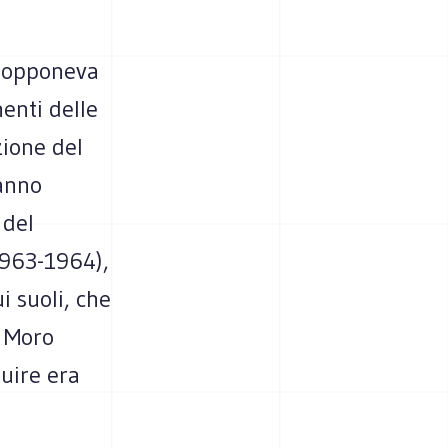
i opponeva
nenti delle
zione del
anno
 del
1963-1964),
i suoli, che
. Moro
guire era