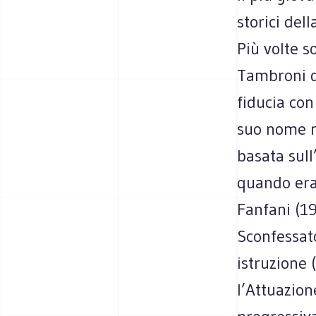
storici del
Più volte s
Tambroni d
fiducia con
suo nome re
basata sull
quando era
Fanfani (1
Sconfessato
istruzione 
l’Attuazio