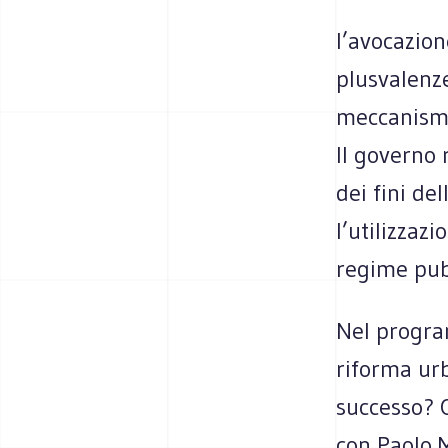
l’avocazion
plusvalenz
meccanismo 
Il governo 
dei fini de
l’utilizzaz
regime pubb
Nel progra
riforma urb
successo? 
con Paolo M