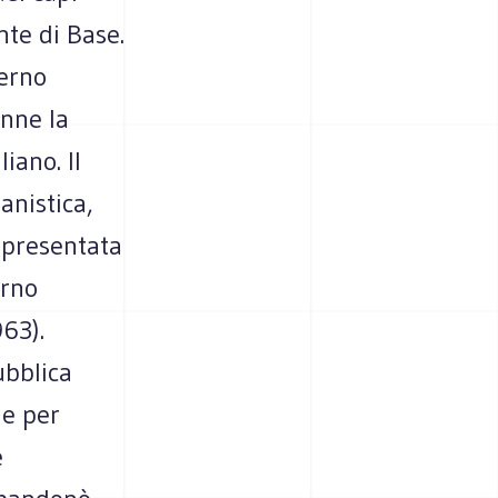
nte di Base.
verno
nne la
iano. Il
anistica,
, presentata
erno
63).
ubblica
 e per
e