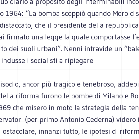
uo diario a proposito degli interminabili inco
lio 1964: “La bomba scoppiò quando Moro diss
 distaccato, che il presidente della repubblic
i firmato una legge la quale comportasse l’
to dei suoli urbani”. Nenni intravide un “bal
indusse i socialisti a ripiegare.
isodio, ancor più tragico e tenebroso, addebi
 della riforma furono le bombe di Milano e R
69 che misero in moto la strategia della ten
ervatori (per primo Antonio Cederna) videro i
i ostacolare, innanzi tutto, le ipotesi di rifor