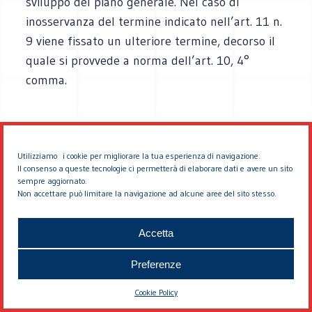
sviluppo del piano generale. Nel caso di
inosservanza del termine indicato nell’art. 11 n.
9 viene fissato un ulteriore termine, decorso il
quale si provvede a norma dell’art. 10, 4°
comma.
Art.
19
- Adozione del piano particolareggiato
Utilizziamo i cookie per migliorare la tua esperienza di navigazione.
Il consenso a queste tecnologie ci permetterà di elaborare dati e avere un sito
sempre aggiornato.
La legge regionale disciplina la procedura di
Non accettare può limitare la navigazione ad alcune aree del sito stesso.
adozione del piano particolareggiato da parte
del Comune, nonché quelle necessarie ad
Accetta
assicurare la facoltà di enti o privati di
Preferenze
presentare osservazioni e del Comune di
controdedurre.
Cookie Policy