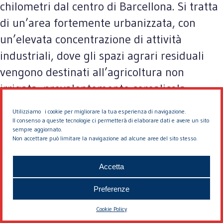
chilometri dal centro di Barcellona. Si tratta
di un’area fortemente urbanizzata, con
un’elevata concentrazione di attività
industriali, dove gli spazi agrari residuali
vengono destinati all’agricoltura non
irrigata, prevalentemente cerealicola.
Utilizziamo i cookie per migliorare la tua esperienza di navigazione.
Il consenso a queste tecnologie ci permetterà di elaborare dati e avere un sito
sempre aggiornato.
Non accettare può limitare la navigazione ad alcune aree del sito stesso.
Gallecs occupa una superficie di 733 ettari e
attualmente la principale attività che si
Accetta
svolge (e che corrisponde al 75% dell’area) è
Preferenze
quella agricola, con una progressiva
sostituzione delle colture tradizionali con
Cookie Policy