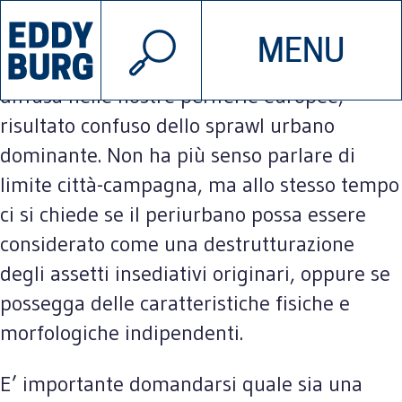
© 2026 EDDYBURG
Il fenomeno periurbano si caratterizza oggi
MENU
INIZIATIVE
CHI SIAMO
per essere una forma territoriale assai
diffusa nelle nostre periferie europee,
risultato confuso dello sprawl urbano
SOSTIENICI
CONTATTACI
dominante. Non ha più senso parlare di
limite città-campagna, ma allo stesso tempo
ci si chiede se il periurbano possa essere
considerato come una destrutturazione
degli assetti insediativi originari, oppure se
possegga delle caratteristiche fisiche e
morfologiche indipendenti.
E’ importante domandarsi quale sia una