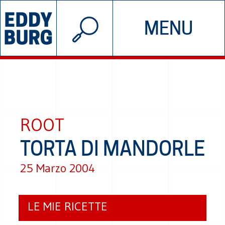
© 2026 EDDYBURG
MENU
INIZIATIVE
CHI SIAMO
SOSTIENICI
CONTATTACI
ROOT
TORTA DI MANDORLE
25 Marzo 2004
LE MIE RICETTE