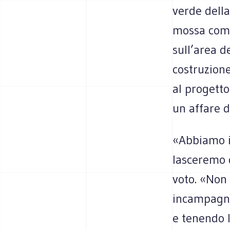
verde della
mossa compo
sull’area d
costruzione
al progetto
un affare d
«Abbiamo il
lasceremo d
voto. «Non
incampagna 
e tenendo l