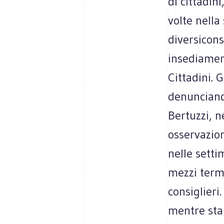
di cittadin
volte nella
diversicons
insediament
Cittadini. 
denunciando
Bertuzzi, n
osservazion
nelle setti
mezzi termi
consiglieri
mentre stai