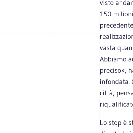
visto andar
150 milioni
precedente
realizzazio
vasta quan
Abbiamo ag
preciso», 
infondata.
città, pen
riqualificat
Lo stop è s