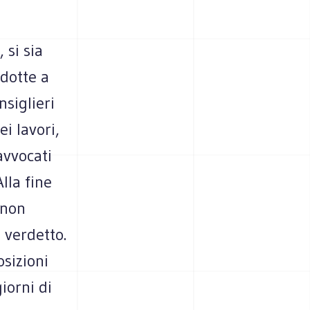
 si sia
ndotte a
siglieri
i lavori,
avvocati
Alla fine
 non
 verdetto.
osizioni
iorni di