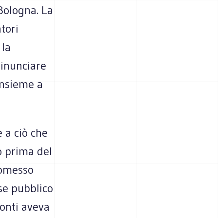
 Bologna. La
tori
 la
rinunciare
insieme a
 a ciò che
o prima del
romesso
se pubblico
Conti aveva