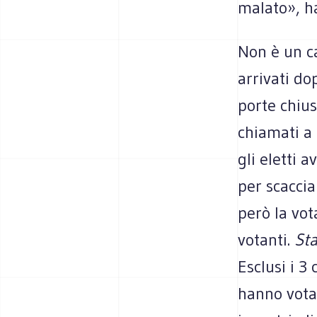
malato», h
Non è un ca
arrivati do
porte chius
chiamati a 
gli eletti 
per scacciar
però la vot
votanti.
Sta
Esclusi i 3
hanno vota