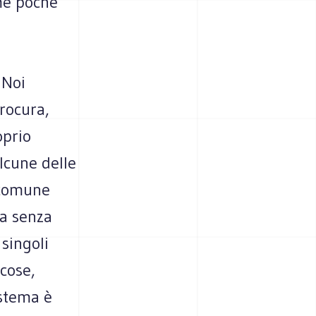
ome poche
 Noi
rocura,
oprio
lcune delle
 comune
la senza
 singoli
 cose,
istema è