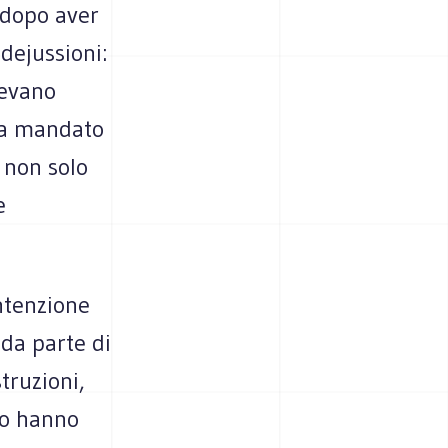
e dopo aver
dejussioni:
vevano
va mandato
 non solo
e
intenzione
i da parte di
truzioni,
to hanno