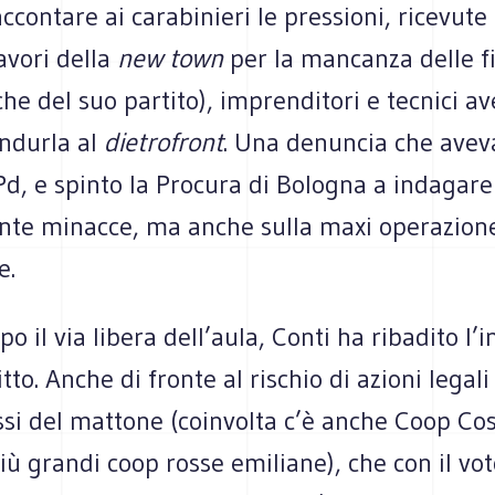
accontare ai carabinieri le pressioni, ricevut
lavori della
new town
per la mancanza delle fi
nche del suo partito), imprenditori e tecnici a
indurla al
dietrofront
. Una denuncia che ave
 Pd, e spinto la Procura di Bologna a indagare
unte minacce, ma anche sulla maxi operazion
e.
po il via libera dell’aula, Conti ha ribadito l’
itto. Anche di fronte al rischio di azioni legal
ssi del mattone (coinvolta c’è anche Coop Cos
iù grandi coop rosse emiliane), che con il vo