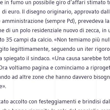
e in fumo un possibile giro d’affari stimato t
 di euro. Il disegno originario, approvato dal
 amministrazione (sempre Pd), prevedeva la
ne di un polo residenziale nuovo di zecca, in
to 35 campi da calcio. «Non temiamo più null
ito legittimamente, seguendo un iter rigoro
ha spiegato il sindaco. «Una causa sarebbe t
 Ora voltiamo pagina e cominciamo a riproget
sando ad altre zone che hanno davvero bisogn
e».
tato accolto con festeggiamenti e brindisi da