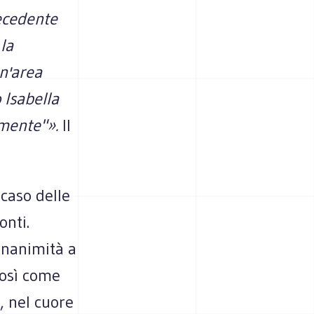
recedente
la
un'area
 Isabella
amente"».
Il
 caso delle
onti.
unanimità a
così come
, nel cuore