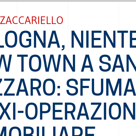
 ZACCARIELLO
LOGNA, NIENT
W TOWN A SA
ZZARO: SFUMA
XI-OPERAZIO
MOBILIARE