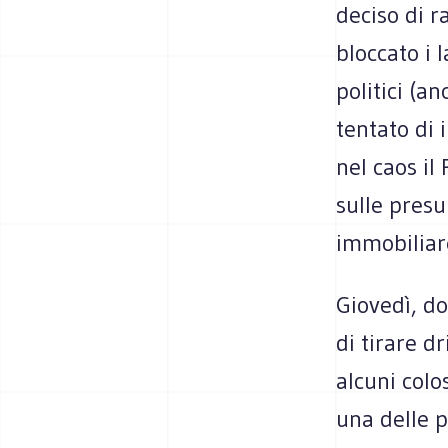
deciso di r
bloccato i 
politici (a
tentato di 
nel caos il
sulle pres
immobiliar
Giovedì, do
di tirare dr
alcuni colo
una delle p