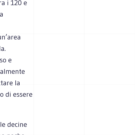
ra i 120 e
la
 un’area
a.
so e
otalmente
tare la
o di essere
lle decine