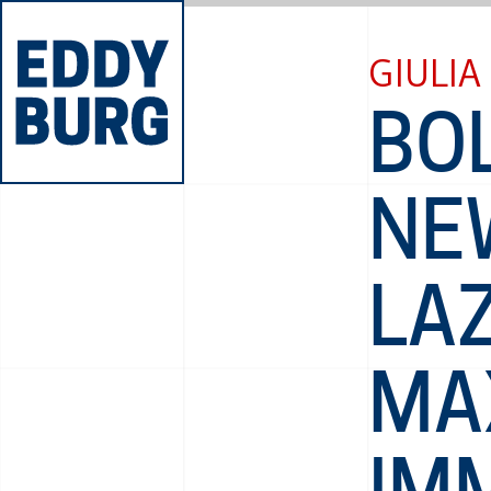
GIULIA
BO
NE
LA
MA
IM