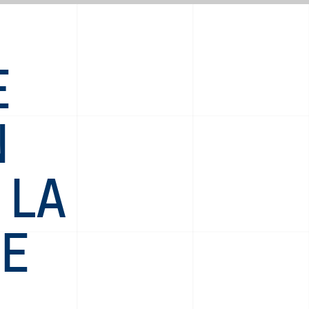
E
N
 LA
NE