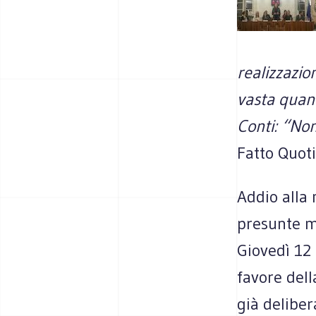
realizzazio
vasta quant
Conti: “No
Fatto Quot
Addio alla 
presunte m
Giovedì 12 
favore del
già deliber