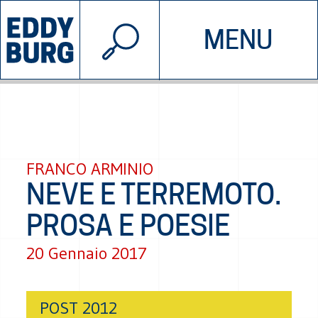
© 2026 EDDYBURG
MENU
INIZIATIVE
CHI SIAMO
SOSTIENICI
CONTATTACI
FRANCO ARMINIO
NEVE E TERREMOTO.
PROSA E POESIE
20 Gennaio 2017
POST 2012