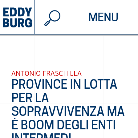
© 2026 EDDYBURG
MENU
INIZIATIVE
CHI SIAMO
SOSTIENICI
CONTATTACI
ANTONIO FRASCHILLA
PROVINCE IN LOTTA
PER LA
SOPRAVVIVENZA MA
È BOOM DEGLI ENTI