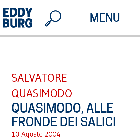
© 2026 EDDYBURG
MENU
INIZIATIVE
CHI SIAMO
SOSTIENICI
CONTATTACI
SALVATORE
QUASIMODO
QUASIMODO, ALLE
FRONDE DEI SALICI
10 Agosto 2004