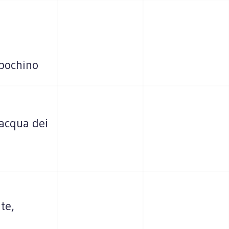
 pochino
’acqua dei
te,