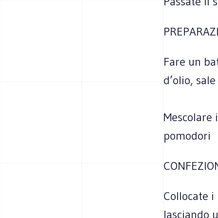
Passate il 
PREPARAZI
Fare un bat
d’olio, sal
Mescolare i
pomodori
CONFEZIO
Collocate i
lasciando u