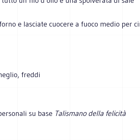
 tutto un filo d’olio e una spolverata di sale
forno e lasciate cuocere a fuoco medio per c
meglio, freddi
 personali su base
Talismano della felicità