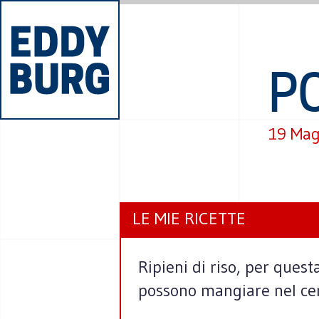
P
19 Mag
LE MIE RICETTE
Ripieni di riso, per quest
possono mangiare nel cen