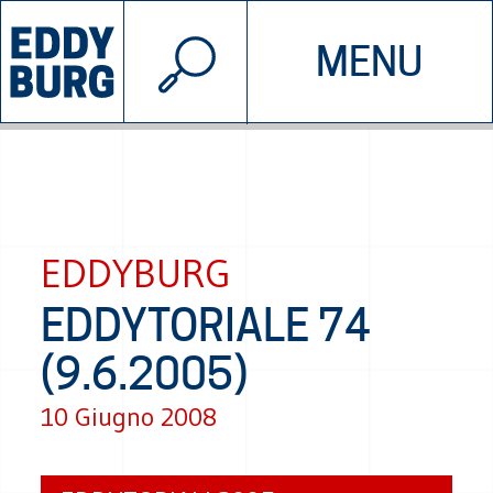
© 2026 EDDYBURG
MENU
INIZIATIVE
CHI SIAMO
SOSTIENICI
CONTATTACI
EDDYBURG
EDDYTORIALE 74
(9.6.2005)
10 Giugno 2008