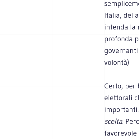
sempliceme
Italia, dell
intenda la
profonda po
governanti 
volontà).
Certo, per
elettorali 
importanti
scelta
. Per
favorevole 