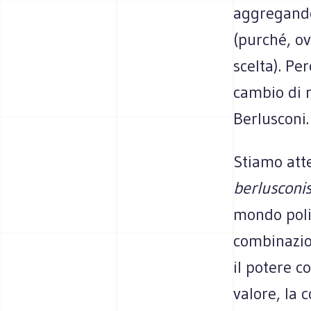
aggregando
(purché, o
scelta). Pe
cambio di r
Berlusconi.
Stiamo att
berlusconi
mondo politi
combinazion
il potere c
valore, la 