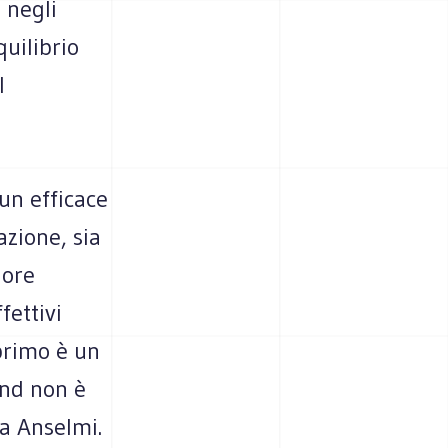
, negli
quilibrio
l
un efficace
azione, sia
iore
fettivi
 primo è un
end non è
na Anselmi.