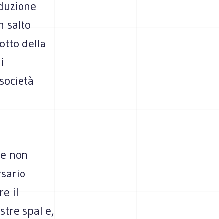
iduzione
n salto
dotto della
i
 società
he non
rsario
e il
stre spalle,