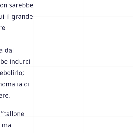
 non sarebbe
ui il grande
re.
a dal
bbe indurci
ebolirlo;
nomalia di
ere.
“tallone
, ma