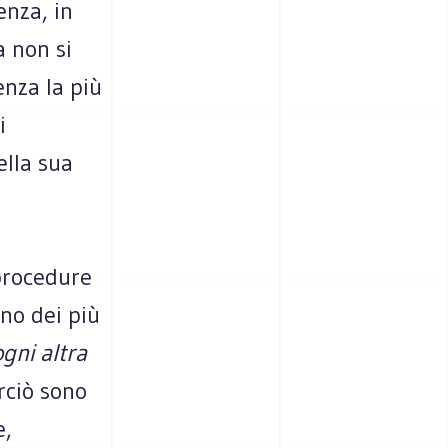
enza, in
 non si
enza la più
i
ella sua
 procedure
no dei più
ogni altra
erciò sono
e,