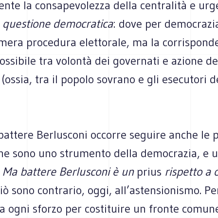
nte la consapevolezza della centralità e urg
a
questione democratica
: dove per democrazia
 mera procedura elettorale, ma la corrispond
ssibile tra volontà dei governati e azione de
(ossia, tra il popolo sovrano e gli esecutori d
 battere Berlusconi occorre seguire anche le
che sono uno strumento della democrazia, e u
.
Ma battere Berlusconi è un
prius
rispetto a 
ciò sono contrario, oggi, all’astensionismo. P
a ogni sforzo per costituire un fronte comun