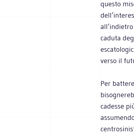
questo misc
dell’intere
all’indietr
caduta degli
escatologic
verso il fu
Per battere
bisognerebb
cadesse più
assumendone
centrosinis