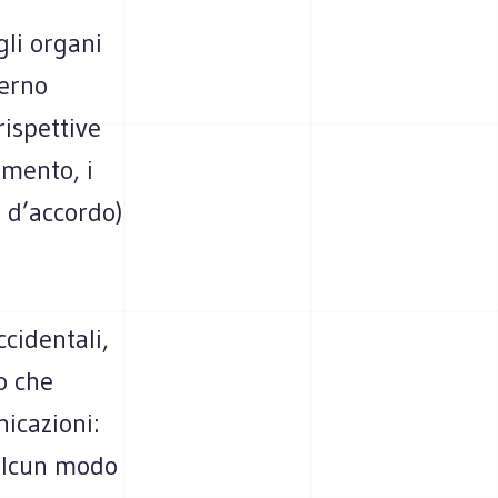
gli organi
verno
rispettive
lamento, i
i d’accordo)
ccidentali,
o che
icazioni:
 alcun modo