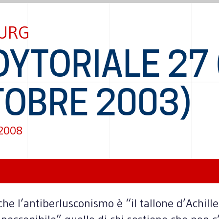
URG
YTORIALE 27 
TOBRE 2003)
 2008
he l’antiberlusconismo è “il tallone d’Achille