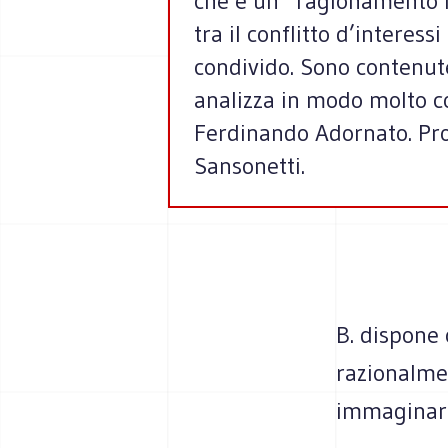
che è un “ragionamento in
tra il conflitto d’intere
condivido. Sono contenute 
analizza in modo molto co
Ferdinando Adornato. Pro
Sansonetti.
B. dispone 
razionalmen
immaginare