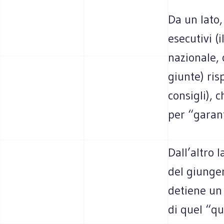
Da un lato,
esecutivi (
nazionale, 
giunte) risp
consigli), c
per “garant
Dall’altro 
del giunge
detiene un 
di quel “qu