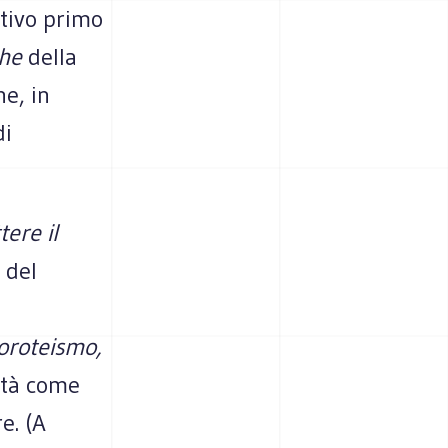
ttivo primo
he
della
he, in
di
tere il
i del
oroteismo,
tà come
e. (A