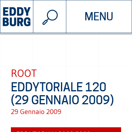
© 2026 EDDYBURG
MENU
INIZIATIVE
CHI SIAMO
SOSTIENICI
CONTATTACI
ROOT
EDDYTORIALE 120
(29 GENNAIO 2009)
29 Gennaio 2009