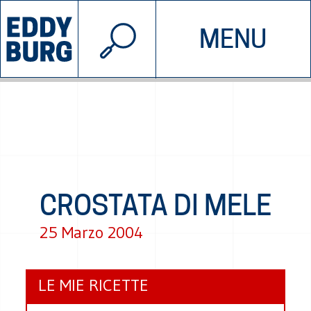
© 2026 EDDYBURG
MENU
INIZIATIVE
CHI SIAMO
SOSTIENICI
CONTATTACI
CROSTATA DI MELE
25 Marzo 2004
LE MIE RICETTE