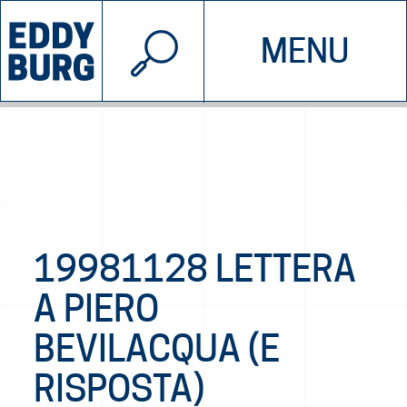
© 2026 EDDYBURG
MENU
INIZIATIVE
CHI SIAMO
SOSTIENICI
CONTATTACI
19981128 LETTERA
A PIERO
BEVILACQUA (E
RISPOSTA)