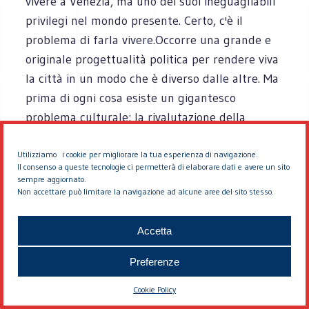
vivere a Venezia, ma uno dei suoi ineguagliabili
privilegi nel mondo presente. Certo, c'è il
problema di farla vivere.Occorre una grande e
originale progettualità politica per rendere viva
la città in un modo che è diverso dalle altre. Ma
prima di ogni cosa esiste un gigantesco
problema culturale: la rivalutazione della
modernità di Venezia, contenuta nella sua
estraneità alla civiltà capitalistica di massa,
Utilizziamo i cookie per migliorare la tua esperienza di navigazione.
Il consenso a queste tecnologie ci permetterà di elaborare dati e avere un sito
all'eta fordista peraltro ormai tramontata.
sempre aggiornato.
Non accettare può limitare la navigazione ad alcune aree del sito stesso.
E vengo brevemente al MOSE. Ho ritegno a
Accetta
intervenire sul tema, perché su di esso non
posso vantare le competenze che invece mi
Preferenze
permettono di giudicare dei fatti del passato.
Sono molto sensibile a tutte le sensate
Cookie Policy