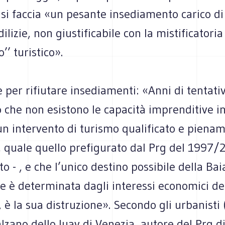
si faccia «un pesante insediamento carico di
ilizie, non giustificabile con la mistificatori
o’’ turistico».
 per rifiutare insediamenti: «Anni di tentativ
 che non esistono le capacità imprenditive i
un intervento di turismo qualificato e piena
, quale quello prefigurato dal Prg del 1997/2
o - , e che l’unico destino possibile della Bai
ne è determinata dagli interessi economici de
, è la sua distruzione». Secondo gli urbanisti (
zano dello Iuav di Venezia, autore del Prg d