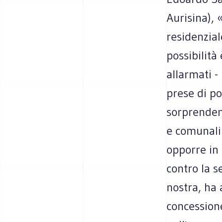
Aurisina), 
residenzial
possibilità
allarmati -
prese di po
sorprendent
e comunali 
opporre in 
contro la s
nostra, ha 
concessione