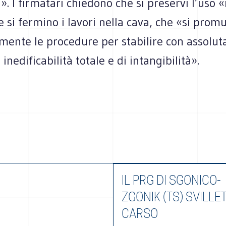
a». I firmatari chiedono che si preservi l’uso 
he si fermino i lavori nella cava, che «si pro
ente le procedure per stabilire con assolut
i inedificabilità totale e di intangibilità».
IL PRG DI SGONICO-
ZGONIK (TS) SVILLET
CARSO