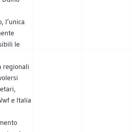
, l’unica
mente
bili le
à regionali
volersi
etari,
wf e Italia
amento