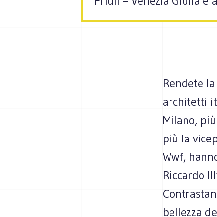
Friuli – Venezia Giulia e 
Rendete la 
architetti 
Milano, più
più la vice
Wwf, hanno 
Riccardo Il
Contrastano
bellezza de