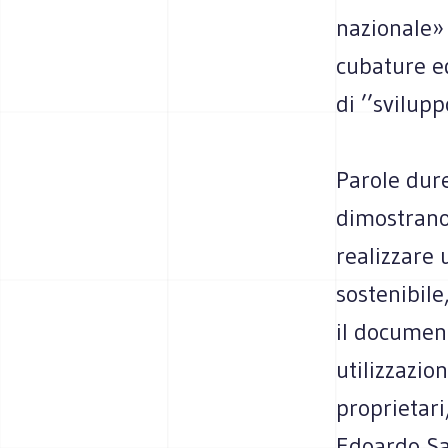
nazionale» 
cubature ed
di ’’svilupp
Parole dure
dimostrano
realizzare 
sostenibile
il document
utilizzazio
proprietari
Edoardo Sal