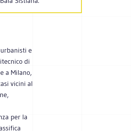
Baia Sistiana.
 urbanisti e
itecnico di
e a Milano,
si vicini al
ne,
nza per la
assifica