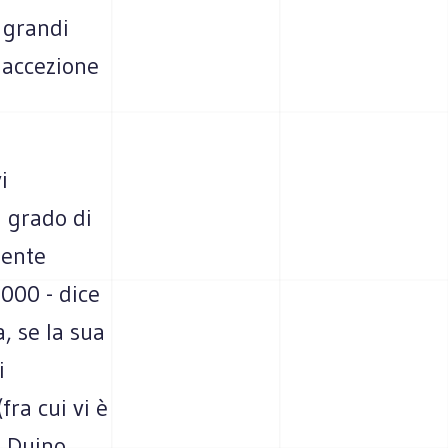
 grandi
a accezione
i
n grado di
mente
000 - dice
a, se la sua
i
fra cui vi è
i Duino