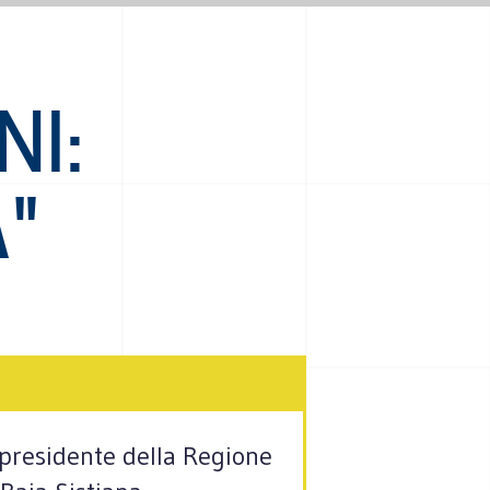
NI:
A"
l presidente della Regione