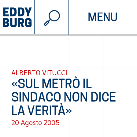
© 2026 EDDYBURG
MENU
INIZIATIVE
CHI SIAMO
SOSTIENICI
CONTATTACI
ALBERTO VITUCCI
«SUL METRÒ IL
SINDACO NON DICE
LA VERITÀ»
20 Agosto 2005