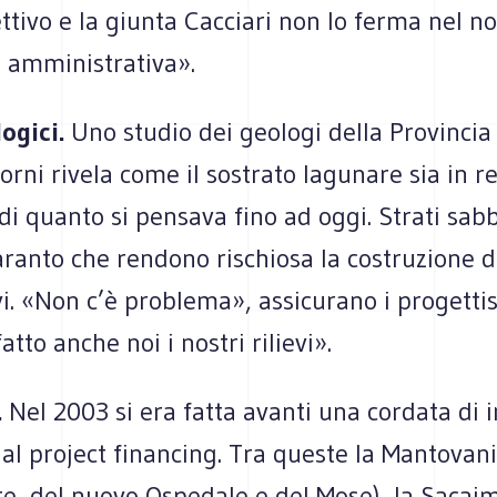
tivo e la giunta Cacciari non lo ferma nel n
à amministrativa».
ogici.
Uno studio dei geologi della Provincia
iorni rivela come il sostrato lagunare sia in r
 di quanto si pensava fino ad oggi. Strati sabb
ranto che rendono rischiosa la costruzione di
i. «Non c’è problema», assicurano i progettis
tto anche noi i nostri rilievi».
.
Nel 2003 si era fatta avanti una cordata di
al project financing. Tra queste la Mantovani
e, del nuovo Ospedale e del Mose), la Sacaim