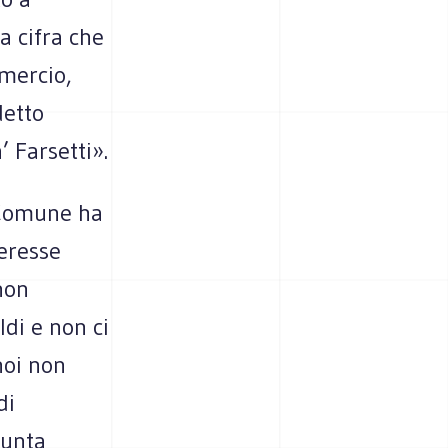
a cifra che
mercio,
detto
 Farsetti».
l Comune ha
teresse
non
ldi e non ci
noi non
di
iunta