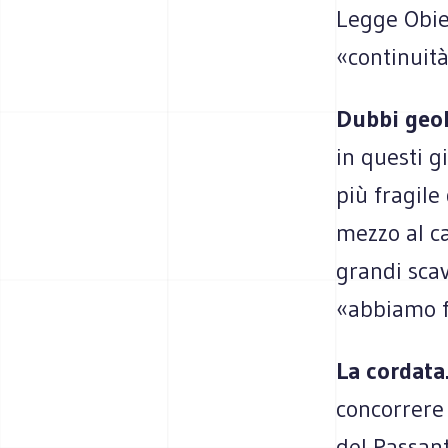
Legge Obiet
«continuit
Dubbi geol
in questi g
più fragile
mezzo al ca
grandi scav
«abbiamo fa
La cordata
concorrere 
del Passant