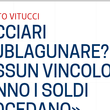
O VITUCCI
CCIARI
UBLAGUNARE?
SSUN VINCOLO
NO I SOLDI
OCEDANO»