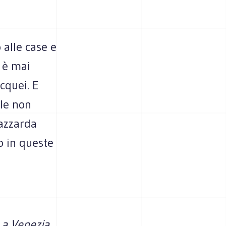
e
 alle case e
n è mai
cquei. E
ale non
 azzarda
o in queste
e a Venezia