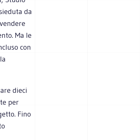
esieduta da
 vendere
ento. Ma le
ncluso con
la
are dieci
te per
getto. Fino
to