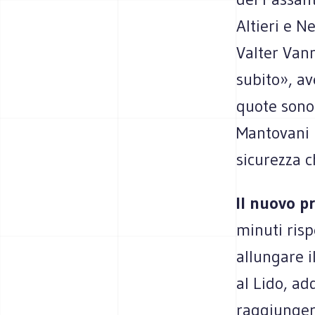
Altieri e N
Valter Vann
subito», av
quote sono 
Mantovani n
sicurezza c
Il nuovo p
minuti risp
allungare i
al Lido, ad
raggiungere