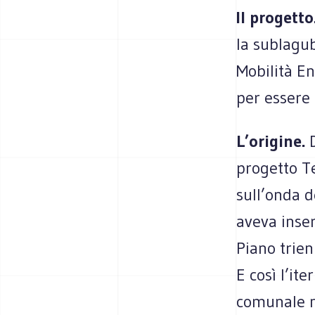
Il progetto
la sublagub
Mobilità En
per essere
L’origine.
progetto T
sull’onda d
aveva inser
Piano trien
E così l’it
comunale no