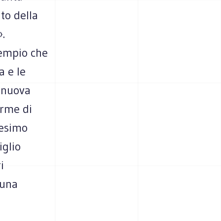
to della
.
sempio che
a e le
a nuova
irme di
nesimo
iglio
i
 una