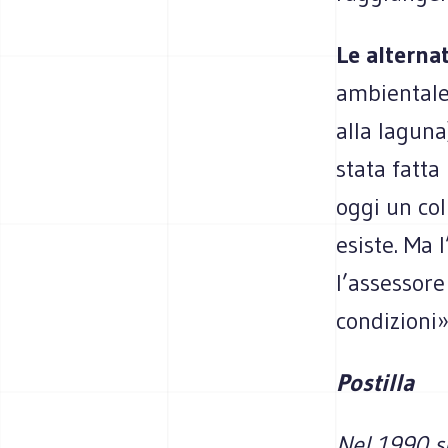
Le alterna
ambientale 
alla laguna
stata fatta
oggi un co
esiste. Ma 
l’assessor
condizioni»
Postilla
Nel 1990 si