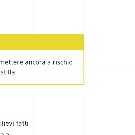
mettere ancora a rischio
stilla
lievi fatti
to a