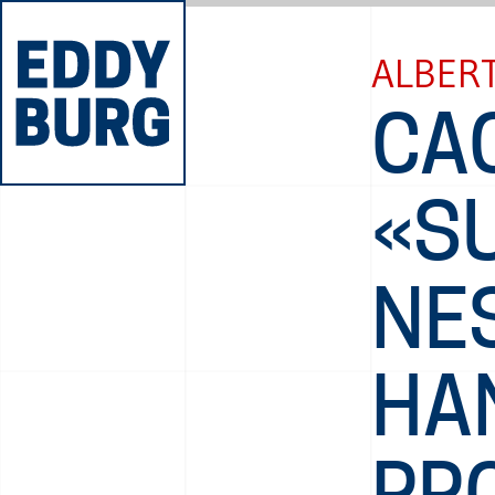
ALBERT
CA
«S
NE
HAN
PR