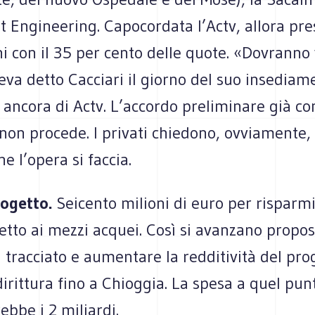
et Engineering. Capocordata l’Actv, allora pr
i con il 35 per cento delle quote. «Dovranno
eva detto Cacciari il giorno del suo insediam
ancora di Actv. L’accordo preliminare già co
on procede. I privati chiedono, ovviamente, 
he l’opera si faccia.
rogetto.
Seicento milioni di euro per risparmi
etto ai mezzi acquei. Così si avanzano propos
l tracciato e aumentare la redditività del pro
dirittura fino a Chioggia. La spesa a quel pun
bbe i 2 miliardi.