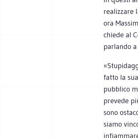
realizzare 
ora Massim
chiede al 
parlando a 
«Stupidagg
fatto la su
pubblico m
prevede più
sono ostac
siamo vinco
infiammare 