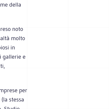
ome della
 reso noto
ealtà molto
iosi in
 gallerie e
ti,
 imprese per
 (la stessa
, Studio