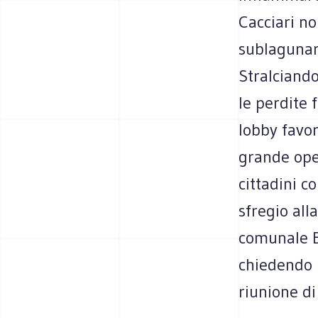
Cacciari no
sublagunare
Stralciand
le perdite 
lobby favor
grande oper
cittadini c
sfregio all
comunale Be
chiedendo l
riunione d