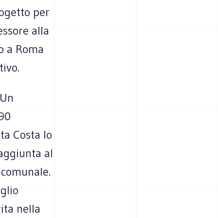
ogetto per
essore alla
to a Roma
ivo.
 Un
990
ta Costa lo
 aggiunta al
o comunale.
iglio
ita nella