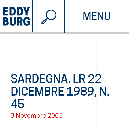
© 2026 EDDYBURG
MENU
INIZIATIVE
CHI SIAMO
SOSTIENICI
CONTATTACI
SARDEGNA. LR 22
DICEMBRE 1989, N.
45
3 Novembre 2005