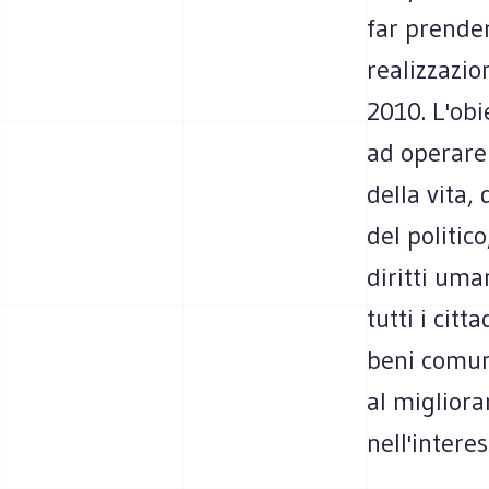
far prender
realizzazio
2010. L'obi
ad operare 
della vita,
del politico
diritti um
tutti i cit
beni comuni
al migliora
nell'intere