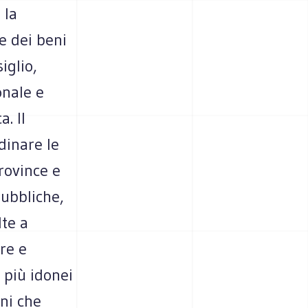
 la
e dei beni
iglio,
onale e
. Il
dinare le
province e
pubbliche,
lte a
re e
i più idonei
oni che