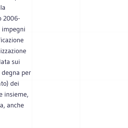
la
po 2006-
si impegni
ficazione
tizzazione
data sui
e degna per
to) dei
re insieme,
za, anche