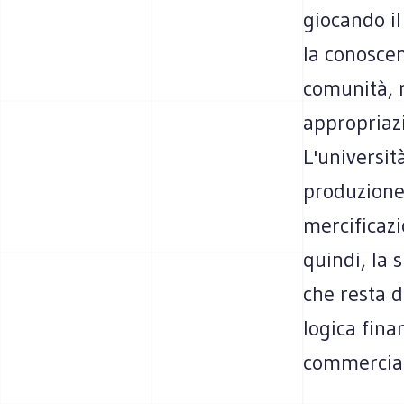
giocando il
la conoscen
comunità, n
appropriazi
L'universit
produzione,
mercificazi
quindi, la s
che resta d
logica fina
commerciale