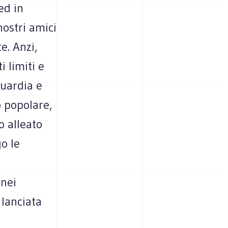
ed in
nostri amici
e. Anzi,
 limiti e
guardia e
o popolare,
o alleato
o le
 nei
 lanciata