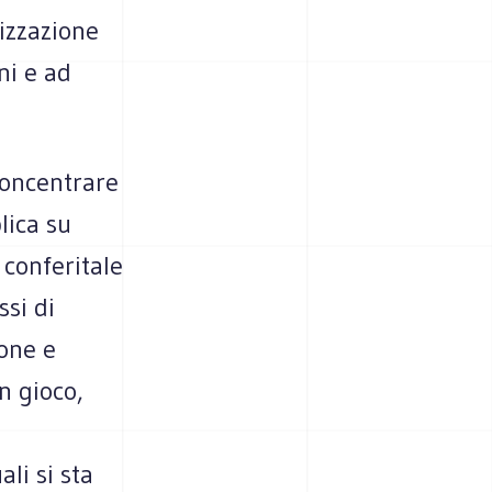
izzazione
ni e ad
concentrare
lica su
 conferitale
ssi di
ione e
n gioco,
li si sta