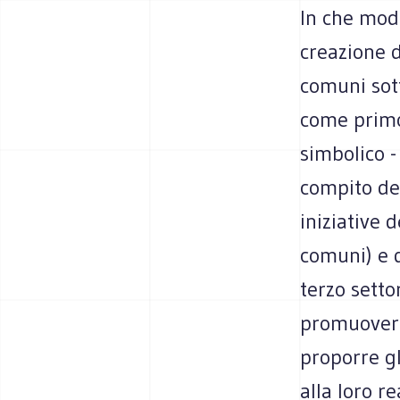
In che mod
creazione 
comuni sott
come primo 
simbolico -
compito del
iniziative 
comuni) e d
terzo setto
promuovere 
proporre gl
alla loro r