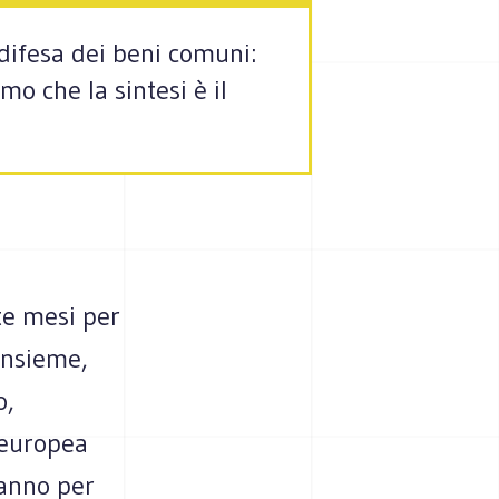
 difesa dei beni comuni:
o che la sintesi è il
te mesi per
 insieme,
o,
- europea
ranno per