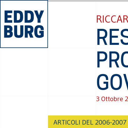
RICCA
RES
PR
GO
3 Ottobre 
ARTICOLI DEL 2006-2007