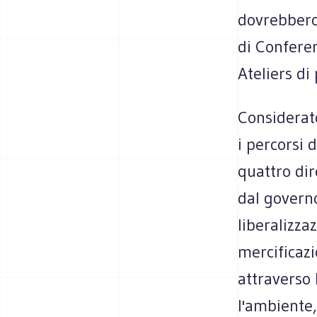
dovrebbero
di Confere
Ateliers di
Considerato
i percorsi
quattro dire
dal governo
liberalizza
mercificazi
attraverso l
l'ambiente,