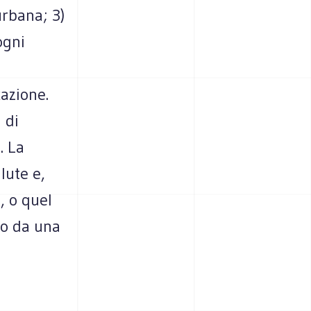
urbana; 3)
ogni
azione.
 di
. La
lute e,
a, o quel
to da una