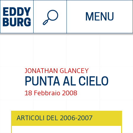
© 2026 EDDYBURG
MENU
INIZIATIVE
CHI SIAMO
SOSTIENICI
CONTATTACI
JONATHAN GLANCEY
PUNTA AL CIELO
18 Febbraio 2008
ARTICOLI DEL 2006-2007