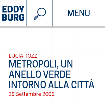
© 2026 EDDYBURG
MENU
INIZIATIVE
CHI SIAMO
SOSTIENICI
CONTATTACI
LUCIA TOZZI
METROPOLI, UN
ANELLO VERDE
INTORNO ALLA CITTÀ
28 Settembre 2006