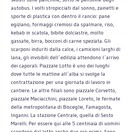
autobus. I volti stropicciati dal sonno, zainetti e
sporte di plastica con dentro il rancio: pane
egiziano, formaggi cremosi da spalmare, riso,
kebab in scatola, bibite dolciastre, molto
gassate, birra, bocconi di carne speziata. Gli
scarponi induriti dalla calce, i camicioni larghi di
lana, gli invisibili dell´edilizia attendono l´arrivo
dei caporali. Piazzale Lotto è uno dei luoghi
dove tutte le mattine all´alba si svolge la
contrattazione per una giornata di lavoro in
cantiere. Le altre filiali sono piazzale Corvetto,
piazzale Maciacchini, piazzale Loreto, le fermate
della metropolitana di Bisceglie, Famagosta,
Inganni. La stazione Centrale, quella di Sesto
Marelli. Per essere qui alle 5 centinaia di uomini
scendono dal letto anche due ore prima. Sono