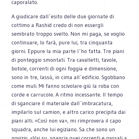
caporalato.
A giudicare dall´esito delle due giornate di
cottimo a Rashid credo di non essergli
sembrato troppo svelto. Non mi paga, se voglio
continuare, lo farà, pure lui, tra cinquanta
giorni. Eppure la mia parte l´ho fatta. Tre piani
di ponteggio smontati. Tra cavalletti, tavole,
botole, correnti di ogni foggia e dimensione,
sono in tre, lassù, in cima all´edificio. Sgobbano
come muli. Mi fanno scivolare giù la roba con
corde e carrucole. A ritmo incessante. Il tempo
di sganciare il materiale dall´imbracatura,
impilarlo sul camion, e altro carico precipita dai
piani alti. «Così non va», mi rimprovera il capo
squadra, anche lui egiziano. Sa che sono un
novizio. «Vai su, sgancia quei correnti e passali a