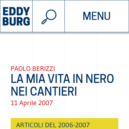
© 2026 EDDYBURG
MENU
INIZIATIVE
CHI SIAMO
SOSTIENICI
CONTATTACI
PAOLO BERIZZI
LA MIA VITA IN NERO
NEI CANTIERI
11 Aprile 2007
ARTICOLI DEL 2006-2007