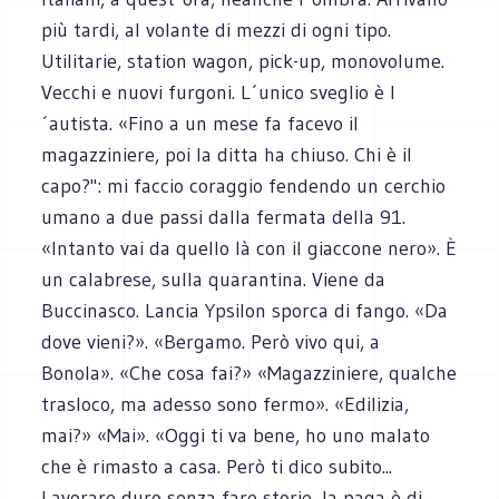
più tardi, al volante di mezzi di ogni tipo.
Utilitarie, station wagon, pick-up, monovolume.
Vecchi e nuovi furgoni. L´unico sveglio è l
´autista. «Fino a un mese fa facevo il
magazziniere, poi la ditta ha chiuso. Chi è il
capo?": mi faccio coraggio fendendo un cerchio
umano a due passi dalla fermata della 91.
«Intanto vai da quello là con il giaccone nero». È
un calabrese, sulla quarantina. Viene da
Buccinasco. Lancia Ypsilon sporca di fango. «Da
dove vieni?». «Bergamo. Però vivo qui, a
Bonola». «Che cosa fai?» «Magazziniere, qualche
trasloco, ma adesso sono fermo». «Edilizia,
mai?» «Mai». «Oggi ti va bene, ho uno malato
che è rimasto a casa. Però ti dico subito...
Lavorare duro senza fare storie, la paga è di