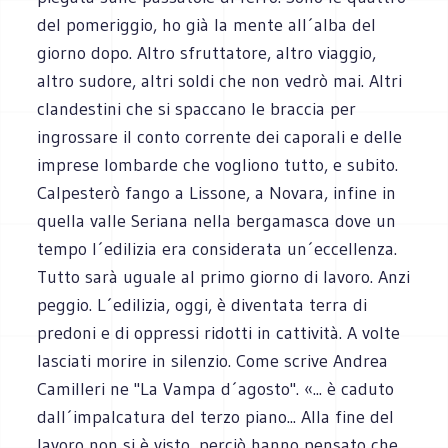
del pomeriggio, ho già la mente all´alba del
giorno dopo. Altro sfruttatore, altro viaggio,
altro sudore, altri soldi che non vedrò mai. Altri
clandestini che si spaccano le braccia per
ingrossare il conto corrente dei caporali e delle
imprese lombarde che vogliono tutto, e subito.
Calpesterò fango a Lissone, a Novara, infine in
quella valle Seriana nella bergamasca dove un
tempo l´edilizia era considerata un´eccellenza.
Tutto sarà uguale al primo giorno di lavoro. Anzi
peggio. L´edilizia, oggi, è diventata terra di
predoni e di oppressi ridotti in cattività. A volte
lasciati morire in silenzio. Come scrive Andrea
Camilleri ne "La Vampa d´agosto". «... è caduto
dall´impalcatura del terzo piano... Alla fine del
lavoro non si è visto, perciò hanno pensato che