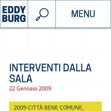
© 2026 EDDYBURG
MENU
INIZIATIVE
CHI SIAMO
SOSTIENICI
CONTATTACI
INTERVENTI DALLA
SALA
22 Gennaio 2009
2009 CITTÀ BENE COMUNE,