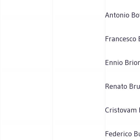
Antonio Bot
Francesco B
Ennio Brio
Renato Bru
Cristovam 
Federico B