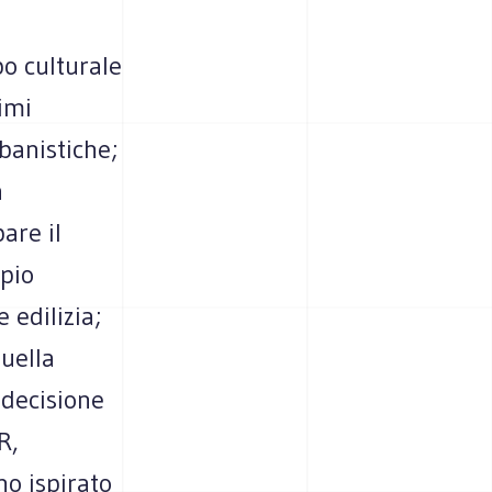
o culturale
imi
banistiche;
a
are il
mpio
 edilizia;
quella
 decisione
R,
no ispirato