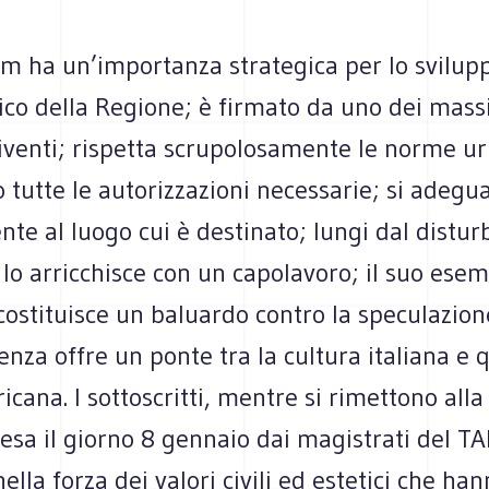
m ha un’importanza strategica per lo svilupp
co della Regione; è firmato da uno dei mass
viventi; rispetta scrupolosamente le norme ur
 tutte le autorizzazioni necessarie; si adegu
te al luogo cui è destinato; lungi dal disturb
lo arricchisce con un capolavoro; il suo ese
costituisce un baluardo contro la speculazione
enza offre un ponte tra la cultura italiana e 
icana. I sottoscritti, mentre si rimettono alla
esa il giorno 8 gennaio dai magistrati del TA
ella forza dei valori civili ed estetici che han