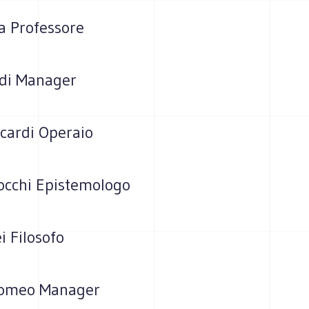
ia Professore
ndi Manager
scardi Operaio
occhi Epistemologo
 Filosofo
gomeo Manager