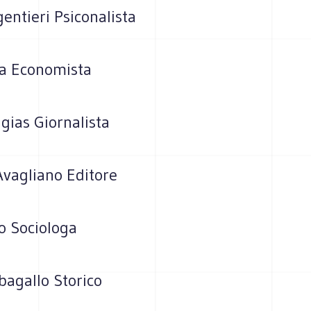
entieri Psiconalista
da Economista
gias Giornalista
vagliano Editore
o Sociologa
bagallo Storico