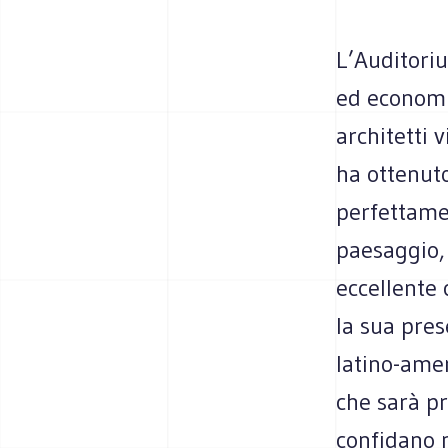
L’Auditoriu
ed economi
architetti 
ha ottenuto
perfettamen
paesaggio, 
eccellente 
la sua pres
latino-amer
che sarà pr
confidano n