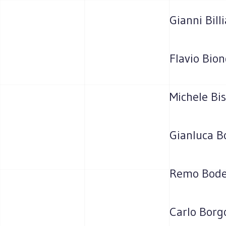
Gianni Bill
Flavio Bio
Michele Bi
Gianluca B
Remo Bodei
Carlo Bor