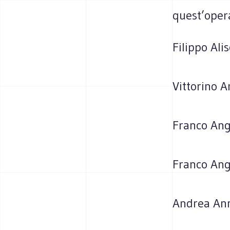
quest’opera
Filippo Ali
Vittorino A
Franco Ang
Franco Angr
Andrea An