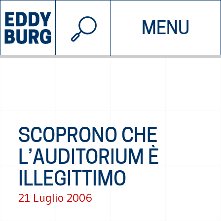
© 2026 EDDYBURG
MENU
INIZIATIVE
CHI SIAMO
SOSTIENICI
CONTATTACI
SCOPRONO CHE
L’AUDITORIUM È
ILLEGITTIMO
21 Luglio 2006