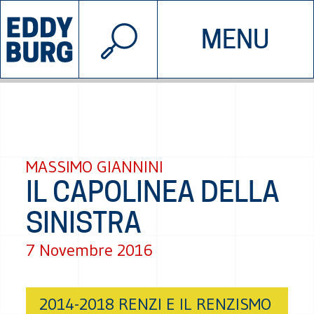
© 2026 EDDYBURG
MENU
INIZIATIVE
CHI SIAMO
SOSTIENICI
CONTATTACI
MASSIMO GIANNINI
IL CAPOLINEA DELLA
SINISTRA
7 Novembre 2016
2014-2018 RENZI E IL RENZISMO