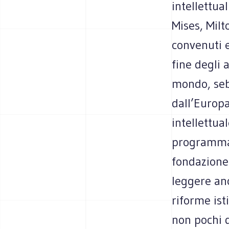
intellettua
Mises, Milt
convenuti e
fine degli a
mondo, seb
dall’Europa
intellettua
programmati
fondazione
leggere anc
riforme ist
non pochi d