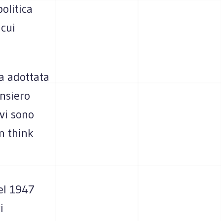
olitica
cui
a adottata
nsiero
vi sono
n think
el 1947
i