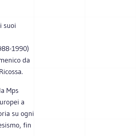
i suoi
i
1988-1990)
Domenico da
Ricossa.
la Mps
europei a
oria su ogni
esismo, fin