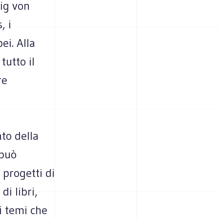
wig von
, i
ei. Alla
tutto il
re
to della
 può
 progetti di
di libri,
ai temi che