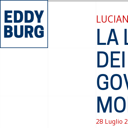
LUCIA
LA
DEI
GO
MO
28 Luglio 