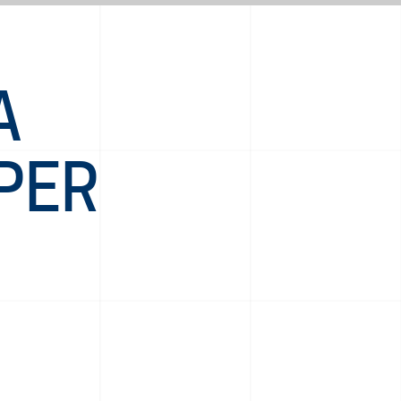
A
 PER