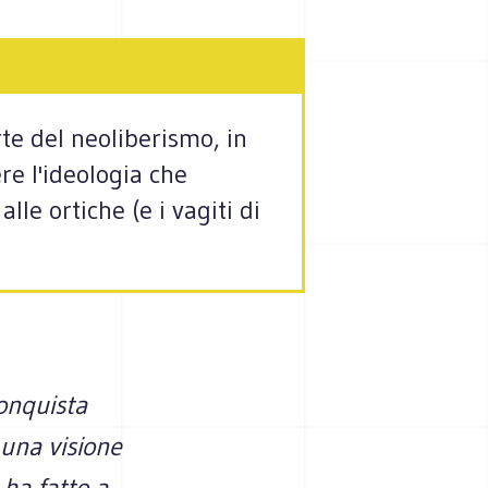
rte del neoliberismo, in
re l'ideologia che
le ortiche (e i vagiti di
conquista
 una visione
 ha fatto a