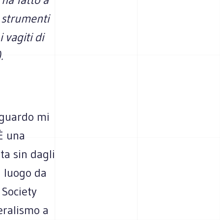
o strumenti
 vagiti di
.
 sguardo mi
 È una
a sin dagli
l luogo da
 Society
eralismo a