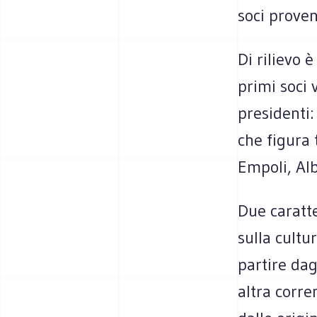
soci proven
Di rilievo è
primi soci 
presidenti
che figura 
Empoli, Alb
Due caratt
sulla cultu
partire dag
altra corre