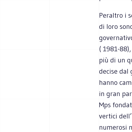
Peraltro i s
di loro son
governativ
( 1981-88),
più di un q
decise dal
hanno cambi
in gran par
Mps fondata
vertici del
numerosi ne