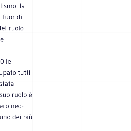
lismo: la
 fuor di
del ruolo
he
0 le
upato tutti
 stata
 suo ruolo è
ero neo-
«uno dei più