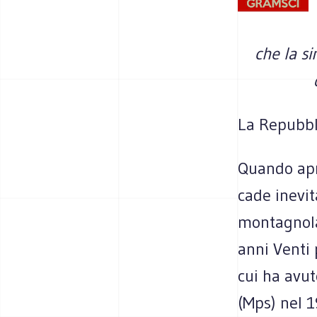
che la si
La Repubbl
Quando apro
cade inevit
montagnola 
anni Venti 
cui ha avut
(Mps) nel 1