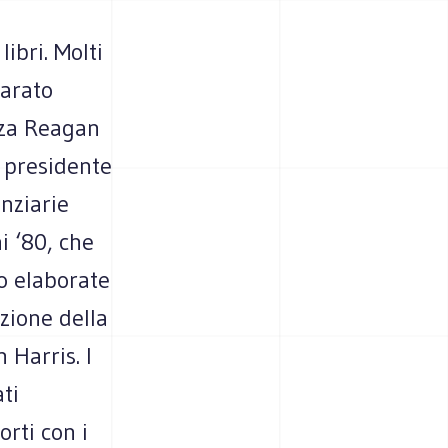
libri. Molti
parato
nza Reagan
l presidente
anziarie
i ‘80, che
o elaborate
azione della
 Harris. I
ti
orti con i