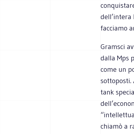
conquistare
dell’inter
facciamo a
Gramsci avr
dalla Mps p
come un pot
sottoposti.
tank speci
dell’econom
“intellettu
chiamò a ra