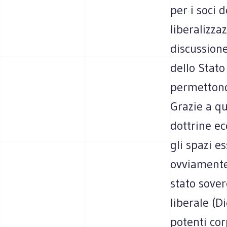
per i soci 
liberalizza
discussione
dello Stato
permettono 
Grazie a qu
dottrine ec
gli spazi e
ovviamente 
stato sover
liberale (D
potenti cor