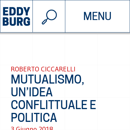
© 2026 EDDYBURG
MENU
INIZIATIVE
CHI SIAMO
SOSTIENICI
CONTATTACI
ROBERTO CICCARELLI
MUTUALISMO,
UN’IDEA
CONFLITTUALE E
POLITICA
3 Giugno 2018