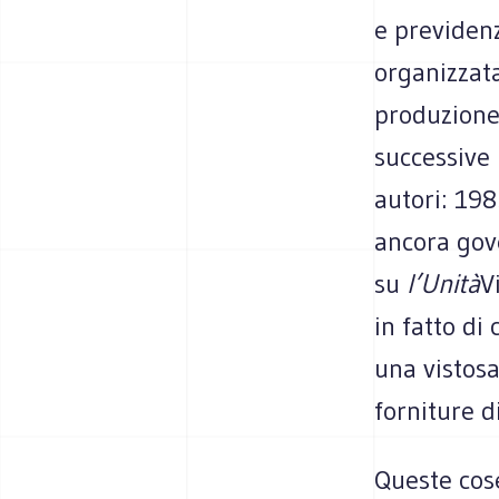
e previdenz
organizzata
produzione 
successive 
autori: 19
ancora gove
su
l’Unità
V
in fatto di
una vistosa
forniture d
Queste cose