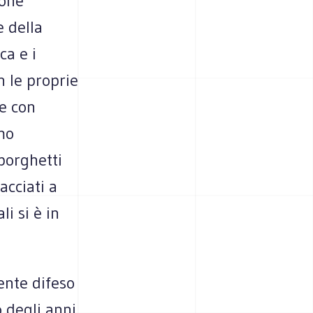
ione
e della
ca e i
n le proprie
 e con
imo
borghetti
acciati a
i si è in
ente difeso
io degli anni