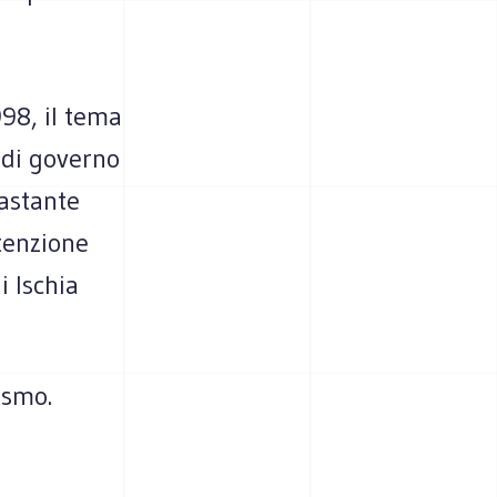
l
98, il tema
 di governo
vastante
tenzione
i Ischia
ismo.