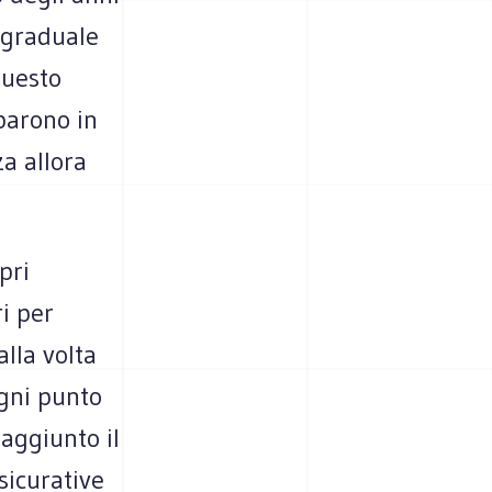
n graduale
questo
parono in
a allora
pri
ri per
alla volta
ogni punto
 aggiunto il
sicurative