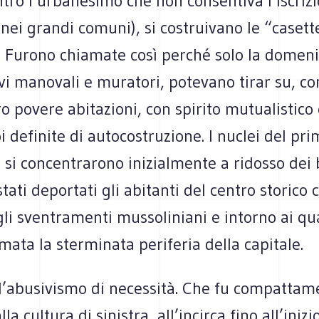
ntro l’urbanesimo che non consentiva l’iscriz
nei grandi comuni), si costruivano le “casett
 Furono chiamate così perché solo la domeni
ivi manovali e muratori, potevano tirar su, co
ro povere abitazioni, con spirito mutualistico
i definite di autocostruzione. I nuclei del pr
si concentrarono inizialmente a ridosso dei 
tati deportati gli abitanti del centro storico c
li sventramenti mussoliniani e intorno ai qual
mata la sterminata periferia della capitale.
 l’abusivismo di necessità. Che fu compattam
lla cultura di sinistra, all’incirca fino all’iniz