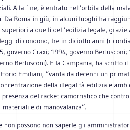
iali. Alla fine, è entrato nell’orbita della mal
. Da Roma in giù, in alcuni luoghi ha raggiunt
superiori a quelli dell’edilizia legale, grazie
leggi di condono, tre in diciotto anni (ricord
85, governo Craxi; 1994, governo Berlusconi;
rno Berlusconi). E la Campania, ha scritto i
ittorio Emiliani, “vanta da decenni un prima
 concentrazione della illegalità edilizia e amb
 presenza del racket camorristico che control
i materiali e di manovalanza”.
 non possono non saperle gli amministratori 