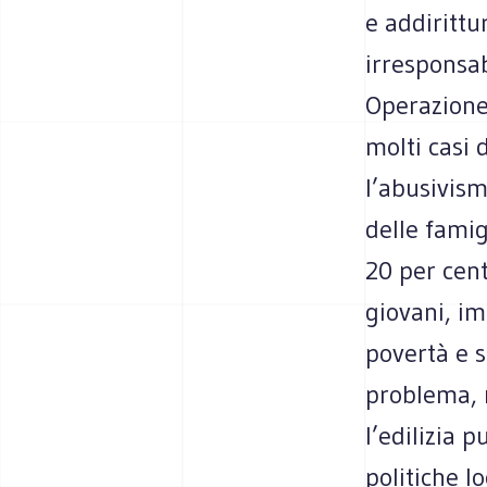
e addirittu
irresponsab
Operazione 
molti casi
l’abusivism
delle famig
20 per cent
giovani, im
povertà e s
problema, r
l’edilizia 
politiche l