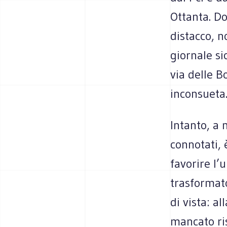
Ottanta. Do
distacco, n
giornale si
via delle 
inconsueta
Intanto, a
connotati, 
favorire l’
trasformato
di vista: a
mancato ris