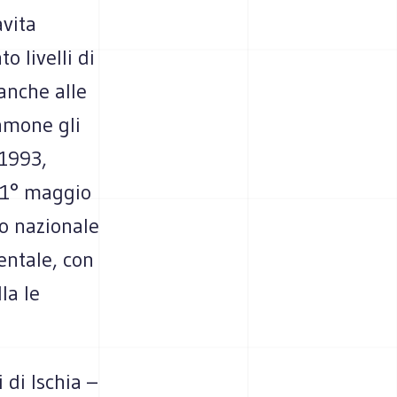
avita
o livelli di
 anche alle
iamone gli
 1993,
l 1° maggio
to nazionale
ientale, con
la le
di Ischia –