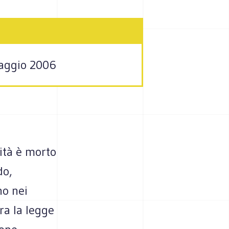
maggio 2006
ità è morto
do,
no nei
ra la legge