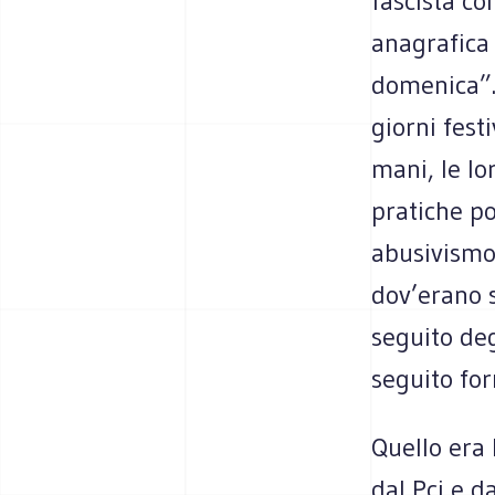
fascista co
anagrafica 
domenica”.
giorni fest
mani, le lo
pratiche po
abusivismo 
dov’erano s
seguito deg
seguito for
Quello era
dal Pci e da