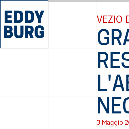
VEZIO 
GR
RE
L'A
NE
3 Maggio 