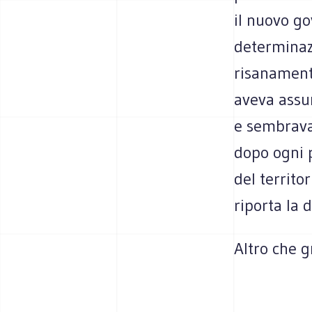
il nuovo g
determinazi
risanamento
aveva assun
e sembrava
dopo ogni 
del territo
riporta la d
Altro che g