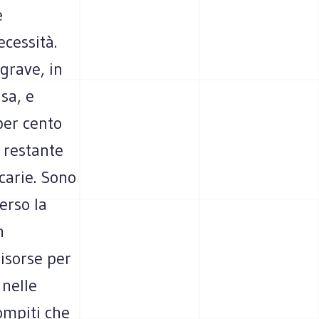
e
cessità.
grave, in
sa, e
per cento
l restante
carie. Sono
erso la
n
isorse per
 nelle
compiti che