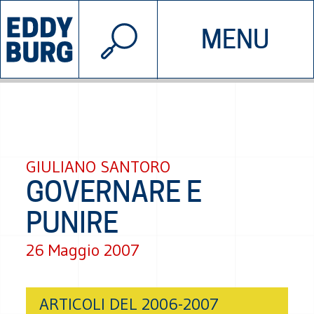
© 2026 EDDYBURG
MENU
INIZIATIVE
CHI SIAMO
SOSTIENICI
CONTATTACI
GIULIANO SANTORO
GOVERNARE E
PUNIRE
26 Maggio 2007
ARTICOLI DEL 2006-2007