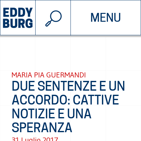
© 2026 EDDYBURG
MENU
INIZIATIVE
CHI SIAMO
SOSTIENICI
CONTATTACI
MARIA PIA GUERMANDI
DUE SENTENZE E UN
ACCORDO: CATTIVE
NOTIZIE E UNA
SPERANZA
31 Luglio 2017