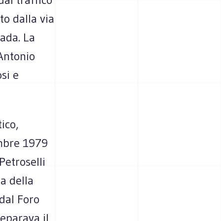
o dalla via
rada. La
 Antonio
si e
tico,
embre 1979
Petroselli
a della
dal Foro
eparava il