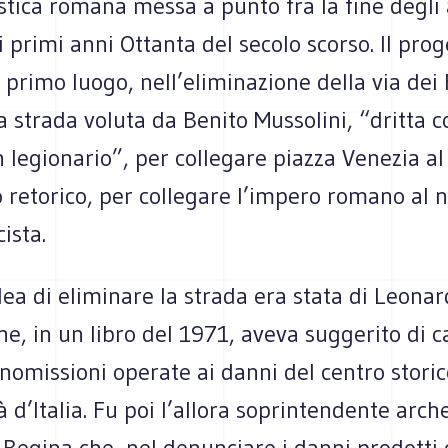
stica romana messa a punto fra la fine degli
i primi anni Ottanta del secolo scorso. Il prog
n primo luogo, nell’eliminazione della via dei 
la strada voluta da Benito Mussolini, “dritta 
 legionario”, per collegare piazza Venezia al
o retorico, per collegare l’impero romano al 
ista.
ea di eliminare la strada era stata di Leona
e, in un libro del 1971, aveva suggerito di c
nomissioni operate ai danni del centro stori
à d’Italia. Fu poi l’allora soprintendente arch
Regina che, nel denunciare i danni prodotti d