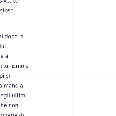
sive, con
estoso
ni dopo la
lui
e al
portunismo e
i si
e a mano a
egli ultimi
 che non
ginaria di