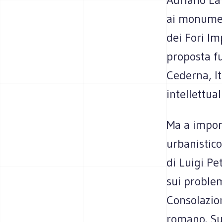
ai monumen
dei Fori Im
proposta fu
Cederna, It
intellettual
Ma a imporr
urbanistico
di Luigi Pe
sui problem
Consolazio
romano. Sub