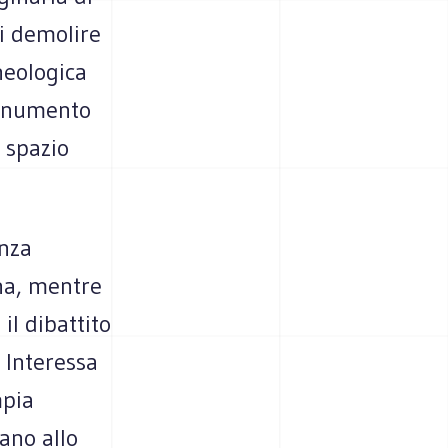
i demolire
cheologica
monumento
 spazio
nza
na, mentre
il dibattito
 Interessa
mpia
ano allo