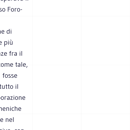
so Foro-
-
ne di
e più
ze fra il
come tale,
 fosse
utto il
borazione
omeniche
e nel