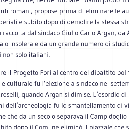
ti romani, propose prima di eliminare le aut
periali e subito dopo di demolire la stessa st
 raccolta dal sindaco Giulio Carlo Argan, da
alo Insolera e da un grande numero di studio
i non solo italiani.
e il Progetto Fori al centro del dibattito poli
 e culturale fu l’elezione a sindaco nel sett
troselli, quando Argan si dimise. L’esordio di 
i dell’archeologia fu lo smantellamento di vi
ne che da un secolo separava il Campidoglio 
ito dopo il Comune eliminò il piazzale che s