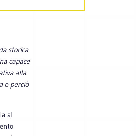
da storica
ana capace
ativa alla
a e perciò
ia al
mento