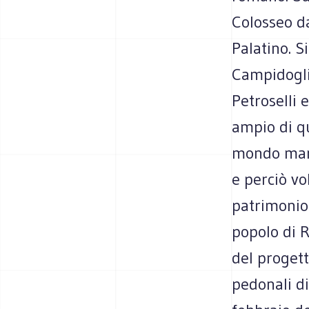
Colosseo da
Palatino. S
Campidoglio
Petroselli 
ampio di qu
mondo margi
e perciò vo
patrimonio 
popolo di R
del proget
pedonali di