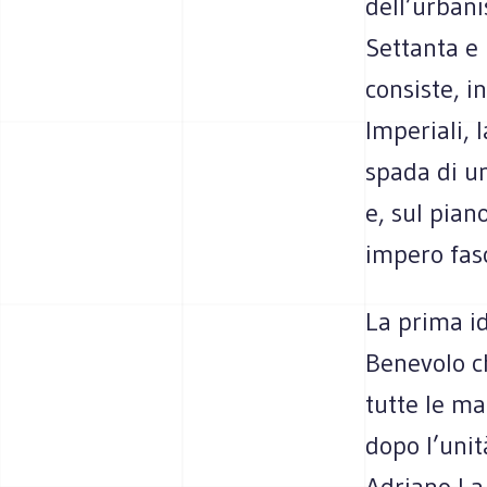
dell’urbani
Settanta e 
consiste, i
Imperiali, 
spada di un
e, sul pian
impero fasc
La prima id
Benevolo ch
tutte le ma
dopo l’unit
Adriano La 