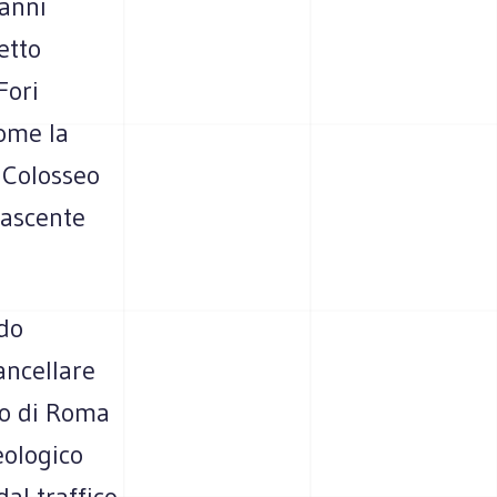
 anni
etto
Fori
come la
 Colosseo
nascente
rdo
ancellare
co di Roma
eologico
al traffico