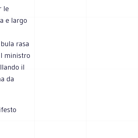
 le
ia e largo
abula rasa
l ministro
lando il
ma da
ifesto