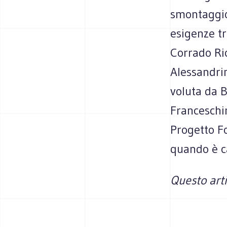
smontaggio 
esigenze tr
Corrado Ric
Alessandrin
voluta da B
Franceschin
Progetto Fo
quando è ca
Questo art