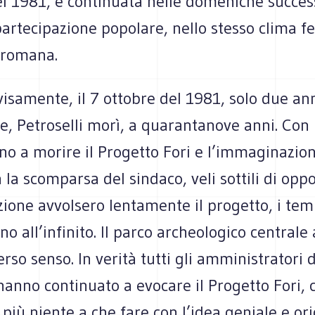
el 1981, e continuata nelle domeniche succes
artecipazione popolare, nello stesso clima f
e romana.
isamente, il 7 ottobre del 1981, solo due an
e, Petroselli morì, a quarantanove anni. Con 
o a morire il Progetto Fori e l’immaginazion
 la scomparsa del sindaco, veli sottili di op
zione avvolsero lentamente il progetto, i temp
o all’infinito. Il parco archeologico central
so senso. In verità tutti gli amministratori d
hanno continuato a evocare il Progetto Fori,
più niente a che fare con l’idea geniale e ori