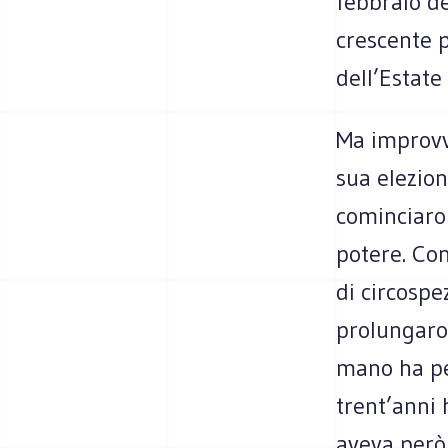
febbraio d
crescente p
dell’Estat
Ma improvv
sua elezion
cominciaron
potere. Con
di circospe
prolungaron
mano ha per
trent’anni 
aveva però 