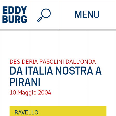
© 2026 EDDYBURG
MENU
INIZIATIVE
CHI SIAMO
SOSTIENICI
CONTATTACI
DESIDERIA PASOLINI DALL'ONDA
DA ITALIA NOSTRA A
PIRANI
10 Maggio 2004
RAVELLO