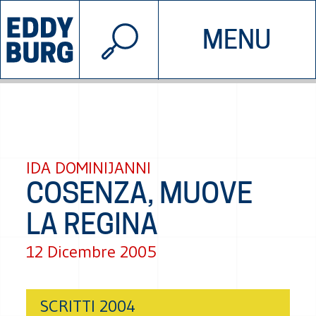
© 2026 EDDYBURG
MENU
INIZIATIVE
CHI SIAMO
SOSTIENICI
CONTATTACI
IDA DOMINIJANNI
COSENZA, MUOVE
LA REGINA
12 Dicembre 2005
SCRITTI 2004