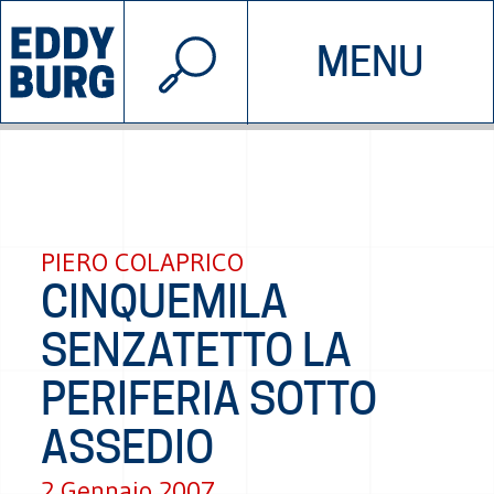
© 2026 EDDYBURG
MENU
INIZIATIVE
CHI SIAMO
SOSTIENICI
CONTATTACI
PIERO COLAPRICO
CINQUEMILA
SENZATETTO LA
PERIFERIA SOTTO
ASSEDIO
2 Gennaio 2007