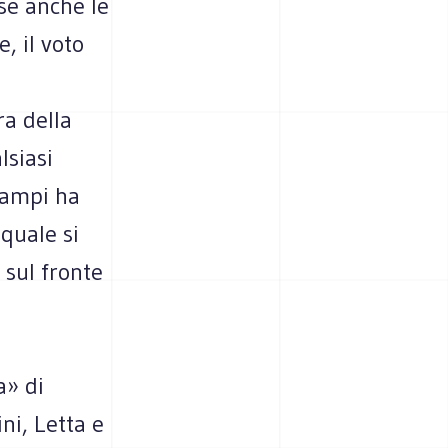
 se anche le
, il voto
ra della
lsiasi
Ciampi ha
 quale si
 sul fronte
a» di
ni, Letta e