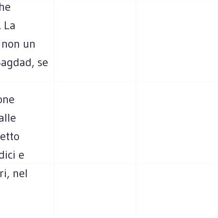
che
. La
, non un
Bagdad, se
i
ione
alle
letto
ici e
ri, nel