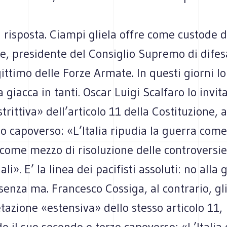
 risposta. Ciampi gliela offre come custode d
e, presidente del Consiglio Supremo di difes
gittimo delle Forze Armate. In questi giorni l
la giacca in tanti. Oscar Luigi Scalfaro lo invi
strittiva» dell’articolo 11 della Costituzione,
o capoverso: «L’Italia ripudia la guerra com
 come mezzo di risoluzione delle controversie
li». E’ la linea dei pacifisti assoluti: no alla 
senza ma. Francesco Cossiga, al contrario, gl
tazione «estensiva» dello stesso articolo 11,
o il suo secondo e terzo capoverso: «L’Italia c