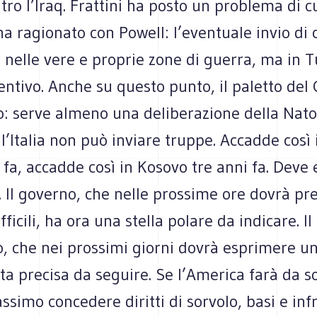
ntro l’Iraq. Frattini ha posto un problema di cu
a ragionato con Powell: l’eventuale invio di 
n nelle vere e proprie zone di guerra, ma in T
ntivo. Anche su questo punto, il paletto del 
o: serve almeno una deliberazione della Nato
 l’Italia non può inviare truppe. Accadde così 
 fa, accadde così in Kosovo tre anni fa. Deve 
 Il governo, che nelle prossime ore dovrà pr
fficili, ha ora una stella polare da indicare. Il
, che nei prossimi giorni dovrà esprimere un
ta precisa da seguire. Se l’America farà da sol
ssimo concedere diritti di sorvolo, basi e inf