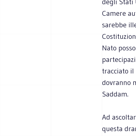
degli Stati
Camere auto
sarebbe ill
Costituzion
Nato posso
partecipazi
tracciato i
dovranno mu
Saddam.
Ad ascoltar
questa dram