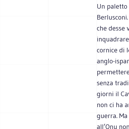
Un paletto 
Berlusconi.
che desse v
inquadrare 
cornice di l
anglo-ispan
permettereb
senza tradi
giorni il C
non ci ha a
guerra. Ma 
all’Onu no