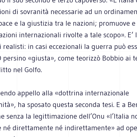
zioni di sovranità necessarie ad un ordiname
 pace e la giustizia tra le nazioni; promuove e
azioni internazionali rivolte a tale scopo». E’ 
i realisti: in casi eccezionali la guerra può es
O persino «giusta», come teorizzò Bobbio ai 
itto nel Golfo.
endo appello alla «dottrina internazionale
ità», ha sposato questa seconda tesi. E a Be
e senza la legittimazione dell’Onu «l’Italia 
e né direttamente né indirettamente» ad ope