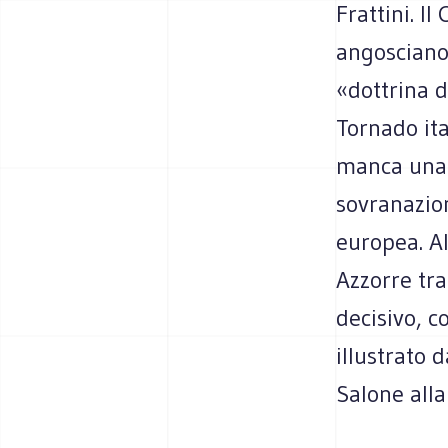
Frattini. I
angosciano
«dottrina d
Tornado ita
manca una 
sovranazion
europea. All
Azzorre tra
decisivo, c
illustrato 
Salone alla