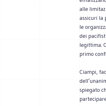
alle limita
assicuri la
le organizz
dei pacifist
legittima. 
primo confl
Ciampi, fac
dell’unanim
spiegato ch
partecipar