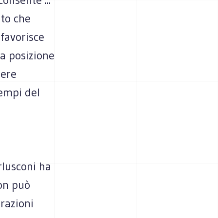
nto che
 favorisce
la posizione
sere
tempi del
rlusconi ha
non può
razioni