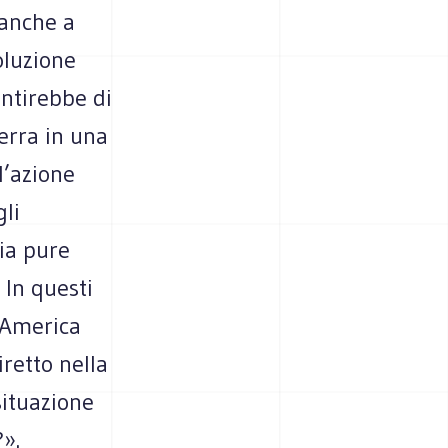
 anche a
oluzione
entirebbe di
erra in una
 l’azione
li
ia pure
 In questi
L’America
retto nella
situazione
».