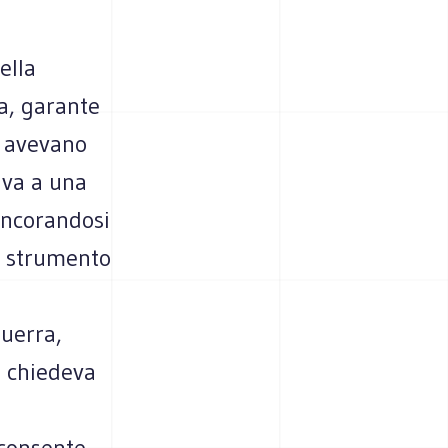
ella
a, garante
o avevano
tava a una
 ancorandosi
e strumento
guerra,
i chiedeva
onsente ...