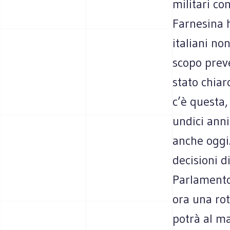
militari co
Farnesina h
italiani no
scopo preve
stato chiar
c’è questa,
undici anni
anche oggi.
decisioni di
Parlamento
ora una rot
potrà al ma