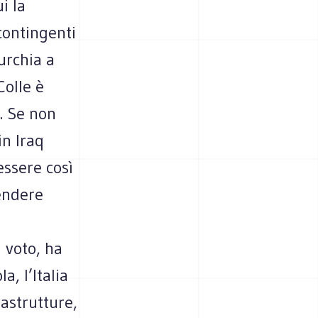
i la
contingenti
urchia a
Colle è
. Se non
in Iraq
essere così
endere
 voto, ha
a, l’Italia
rastrutture,