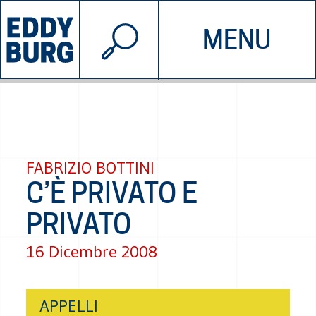
© 2026 EDDYBURG
MENU
INIZIATIVE
CHI SIAMO
SOSTIENICI
CONTATTACI
FABRIZIO BOTTINI
C’È PRIVATO E
PRIVATO
16 Dicembre 2008
APPELLI