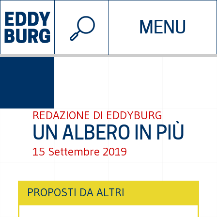
© 2026 EDDYBURG
MENU
INIZIATIVE
CHI SIAMO
SOSTIENICI
CONTATTACI
REDAZIONE DI EDDYBURG
UN ALBERO IN PIÙ
15 Settembre 2019
PROPOSTI DA ALTRI