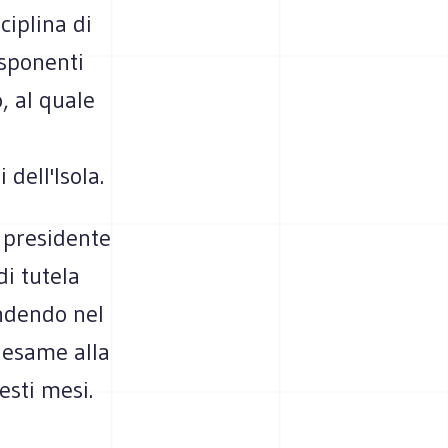
ciplina di
esponenti
, al quale
a
dell'Isola.
 presidente
di tutela
endendo nel
riesame alla
esti mesi.