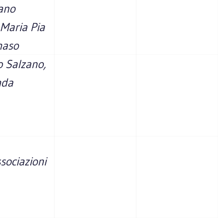
fano
 Maria Pia
maso
o Salzano,
ada
sociazioni