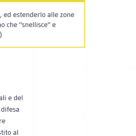
, ed estenderlo alle zone
o che "snellisce" e
)
li e del
 difesa
re
tito al