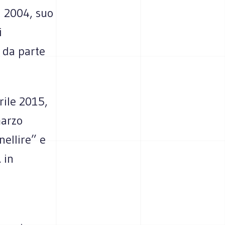
l 2004, suo
i
o da parte
prile 2015,
marzo
nellire” e
 in
a