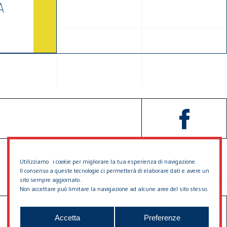
A
E
Utilizziamo i cookie per migliorare la tua esperienza di navigazione.
Il consenso a queste tecnologie ci permetterà di elaborare dati e avere un
sito sempre aggiornato.
Non accettare può limitare la navigazione ad alcune aree del sito stesso.
SOSTIENICI
CONTATTACI
Accetta
Preferenze