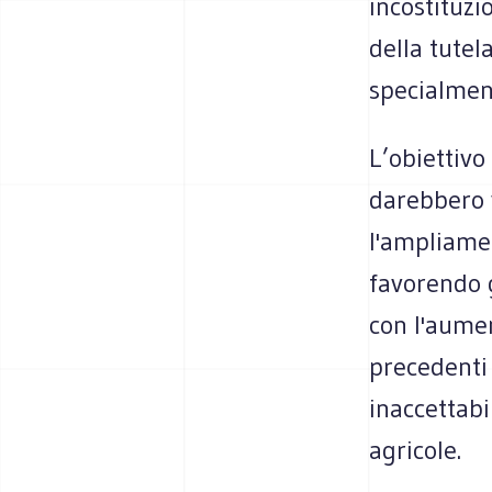
incostituzi
della tutela
specialment
L’obiettivo
darebbero 
l'ampliamen
favorendo g
con l'aumen
precedenti 
inaccettabi
agricole.