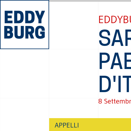
EDDYB
SA
PA
D'I
8 Settemb
APPELLI