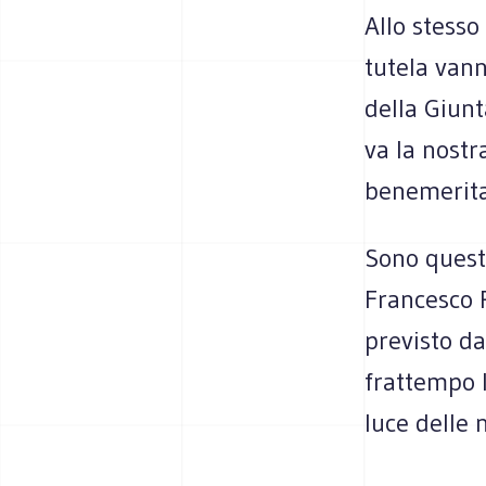
Allo stesso
tutela vann
della Giunt
va la nostr
benemerita 
Sono queste
Francesco P
previsto d
frattempo l
luce delle 