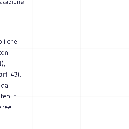
izzazione
i
oli che
con
),
rt. 43),
 da
ntenuti
 aree