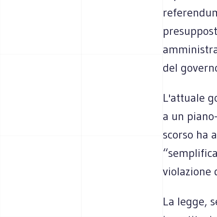
referendum
presupposto
amministrat
del governo
L'attuale g
a un piano-
scorso ha a
“semplifica
violazione d
La legge, 