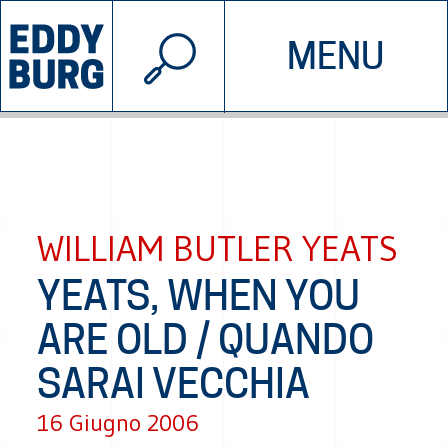
© 2026 EDDYBURG
MENU
INIZIATIVE
CHI SIAMO
SOSTIENICI
CONTATTACI
WILLIAM BUTLER YEATS
YEATS, WHEN YOU
ARE OLD / QUANDO
SARAI VECCHIA
16 Giugno 2006