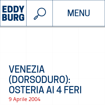
© 2026 EDDYBURG
MENU
INIZIATIVE
CHI SIAMO
SOSTIENICI
CONTATTACI
VENEZIA
(DORSODURO):
OSTERIA AI 4 FERI
9 Aprile 2004