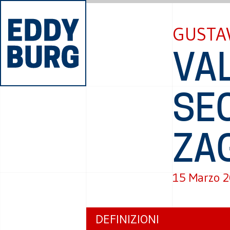
GUSTA
VAL
SE
ZA
15 Marzo 
DEFINIZIONI