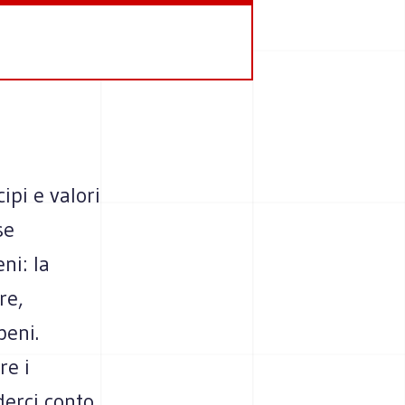
cipi e valori
se
ni: la
re,
beni.
re i
derci conto