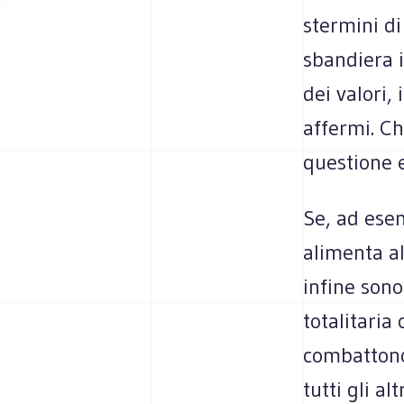
stermini di
sbandiera i
dei valori, 
affermi. Ch
questione e
Se, ad ese
alimenta alt
infine son
totalitaria 
combattono
tutti gli al