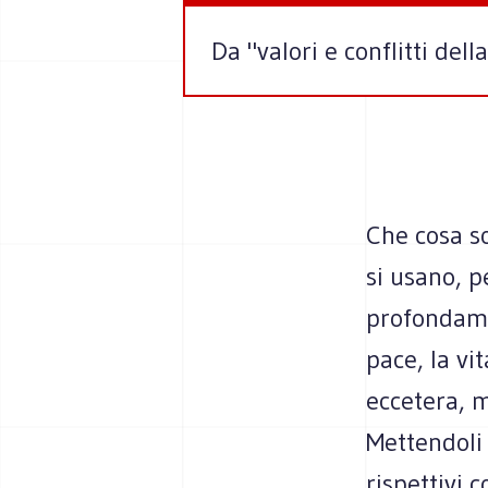
Da "valori e conflitti del
Che cosa son
si usano, p
profondamen
pace, la vit
eccetera, m
Mettendoli
rispettivi 