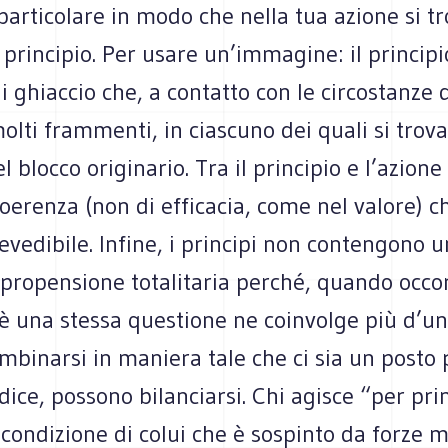
particolare in modo che nella tua azione si tro
l principio. Per usare un’immagine: il princip
i ghiaccio che, a contatto con le circostanze de
olti frammenti, in ciascuno dei quali si trova
l blocco originario. Tra il principio e l’azione
coerenza (non di efficacia, come nel valore) c
vedibile. Infine, i principi non contengono 
 propensione totalitaria perché, quando occo
è una stessa questione ne coinvolge più d’un
binarsi in maniera tale che ci sia un posto pe
 dice, possono bilanciarsi. Chi agisce “per prin
 condizione di colui che è sospinto da forze m