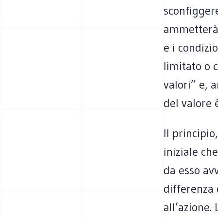
sconfiggere
ammetterà d
e i condiz
limitato o 
valori” e, 
del valore 
Il principi
iniziale ch
da esso avv
differenza 
all’azione.