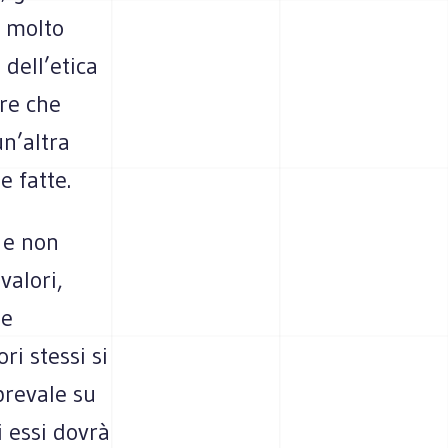
i molto
dell’etica
ore che
un’altra
e fatte.
 e non
valori,
ne
ri stessi si
prevale su
i essi dovrà