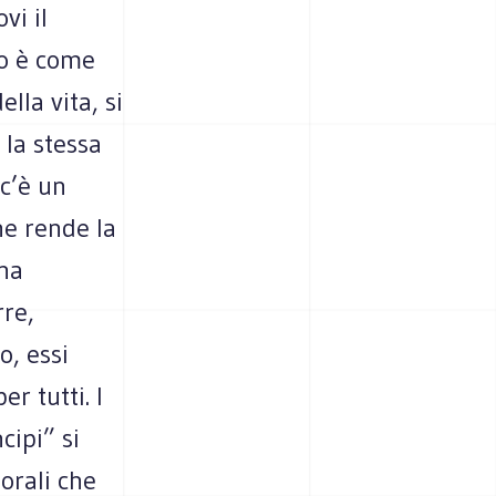
vi il
io è come
lla vita, si
 la stessa
 c’è un
he rende la
una
rre,
o, essi
r tutti. I
cipi” si
orali che