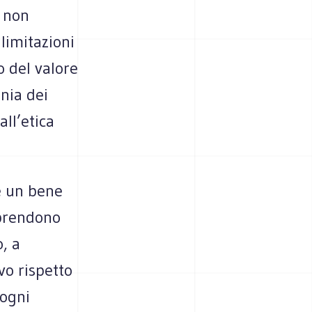
, non
limitazioni
 del valore
nnia dei
all’etica
oè un bene
e prendono
o, a
vo rispetto
 ogni