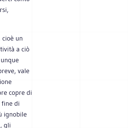
si,
, cioè un
ività a ciò
alunque
breve, vale
sione
ore copre di
 fine di
iù ignobile
, gli