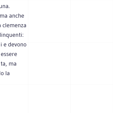
una.
à ma anche
la clemenza
linquenti:
ni e devono
r essere
uta, ma
lo la