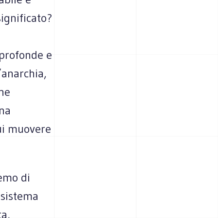
significato?
 profonde e
’anarchia,
che
una
cui muovere
remo di
l sistema
ta,