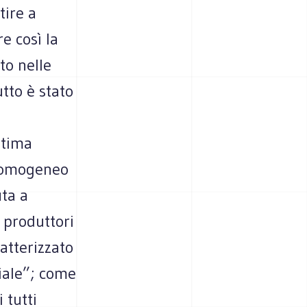
tire a
e così la
to nelle
tto è stato
ltima
e omogeneo
uta a
 produttori
atterizzato
iale”; come
 tutti