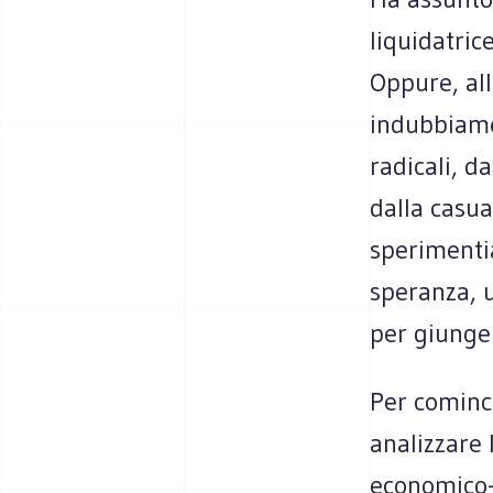
liquidatric
Oppure, all
indubbiame
radicali, d
dalla casua
sperimentia
speranza, 
per giunger
Per cominc
analizzare 
economico-