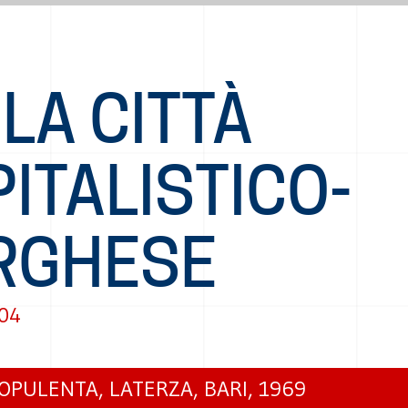
- LA CITTÀ
ITALISTICO-
RGHESE
004
OPULENTA, LATERZA, BARI, 1969