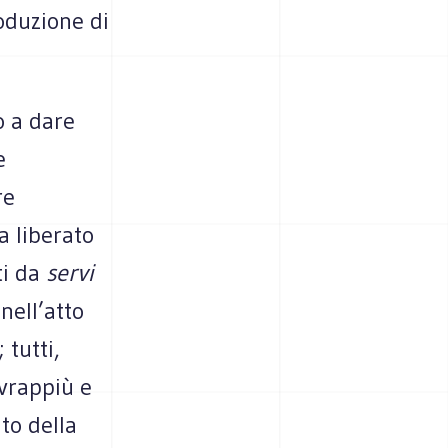
oduzione di
o a dare
e
re
ha liberato
ti da
servi
nell’atto
 tutti,
ovrappiù e
to della