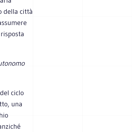
aria
 della città
 assumere
 risposta
 autonomo
del ciclo
tto, una
hio
anziché