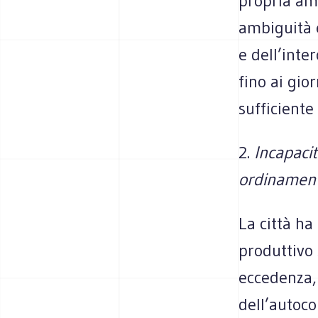
propria amb
ambiguità e
e dell’inte
fino ai gio
sufficiente
2.
Incapaci
ordinamen
La città ha
produttivo 
eccedenza,
dell’autoco