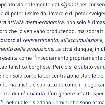
opriato violentemente dal
signore
per consen
o di poter uscire dal lavoro e di poter svolger
era attività meta-economica,
non solo è rimas
loro che lo venivano producendo, ma soprattu
costoro al
reinvestimento, all’accumulazione,
mento della produzione.
La città dunque, in u
i presenta come l’insediamento propriament
capitalistico-borghese. Perciò si è subito ven
 non solo come la concentrazione stabile dei
iù, ma anche e soprattutto come il luogo car
senza di un’umanità d’un genere affatto spec
ioè, nel quale risiedono uomini che sono ormai