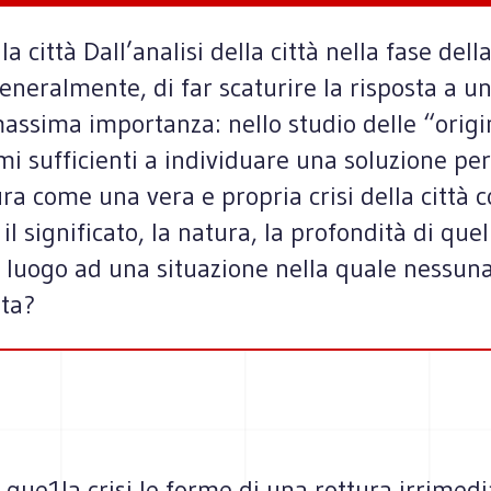
ella città Dall’analisi della città nella fase de
generalmente, di far scaturire la risposta a
assima importanza: nello studio delle “origin
i sufficienti a individuare una soluzione per
ra come una vera e propria crisi della città
il significato, la natura, la profondità di que
r luogo ad una situazione nella quale nessuna 
ita?
que1la crisi le forme di una rottura irrimedi