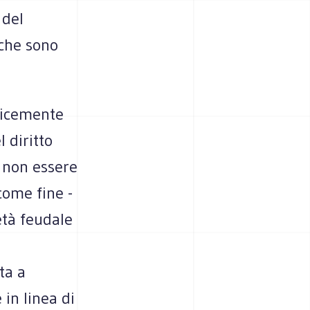
 del
 che sono
plicemente
l diritto
o non essere
come fine -
età feudale
e
ta a
in linea di