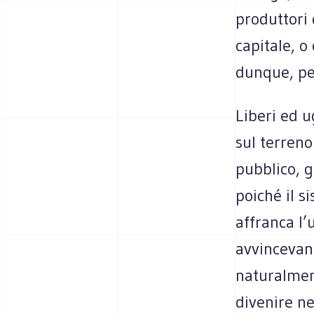
produttori 
capitale, o 
dunque, per
Liberi ed u
sul terreno
pubblico, g
poiché il s
affranca l’
avvincevano
naturalment
divenire ne