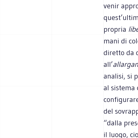
venir appr
quest’ultim
propria
lib
mani di co
diretto da 
all’
allarga
analisi, s
al sistema 
configurare
del sovrapp
“dalla pre
il luogo, c