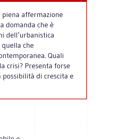
lla piena affermazione
 una domanda che è
i dell’urbanistica
 quella che
 contemporanea. Quali
lla crisi? Presenta forse
possibilità di crescita e
abile e