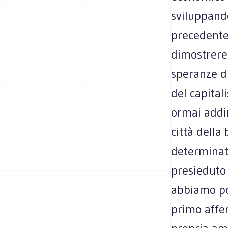
sviluppand
precedente 
dimostrerem
speranze di
del capital
ormai addir
città della
determinate
presieduto 
abbiamo pot
primo affe