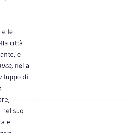
 e le
lla città
fante, e
nuce,
nella
sviluppo di
o
are,
 nel suo
ra e