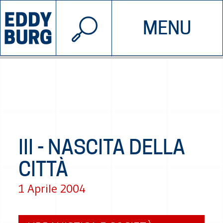
© 2026 EDDYBURG
MENU
INIZIATIVE
CHI SIAMO
SOSTIENICI
CONTATTACI
III - NASCITA DELLA
CITTÀ
1 Aprile 2004