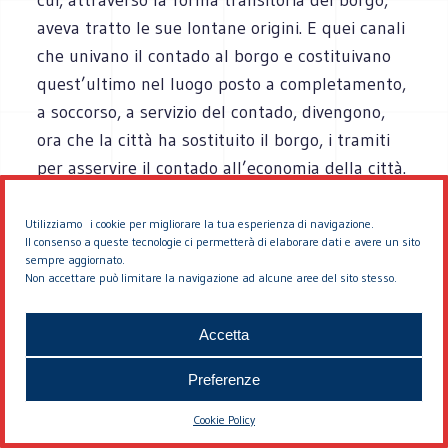
aveva tratto le sue lontane origini. E quei canali
che univano il contado al borgo e costituivano
quest’ultimo nel luogo posto a completamento,
a soccorso, a servizio del contado, divengono,
ora che la città ha sostituito il borgo, i tramiti
per asservire il contado all’economia della città.
L’economia del sovrappiù come fine, l’economia
Utilizziamo i cookie per migliorare la tua esperienza di navigazione.
della città, così come sfrutta gli operai e tutti
Il consenso a queste tecnologie ci permetterà di elaborare dati e avere un sito
sempre aggiornato.
coloro che operano diretta- mente entro le sue
Non accettare può limitare la navigazione ad alcune aree del sito stesso.
regole, così sfrutta i produttori delle campagne:
anche i consumi di costoro tendono a ridursi a
Accetta
consumi produttivi, anche la loro produzione
Preferenze
viene finalizzata, in modo sempre più esclusivo,
a mera produzione di un sovrappiù. E poiché il
Cookie Policy
sovrappiù ha nelle campagne solo un punto