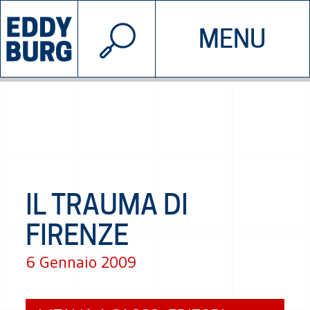
© 2026 EDDYBURG
MENU
INIZIATIVE
CHI SIAMO
SOSTIENICI
CONTATTACI
IL TRAUMA DI
FIRENZE
6 Gennaio 2009