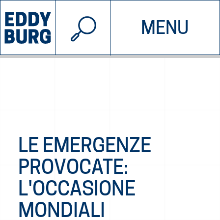
© 2026 EDDYBURG
MENU
INIZIATIVE
CHI SIAMO
SOSTIENICI
CONTATTACI
LE EMERGENZE
PROVOCATE:
L'OCCASIONE
MONDIALI