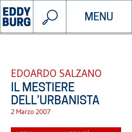
© 2026 EDDYBURG
MENU
INIZIATIVE
CHI SIAMO
SOSTIENICI
CONTATTACI
EDOARDO SALZANO
IL MESTIERE
DELL’URBANISTA
2 Marzo 2007