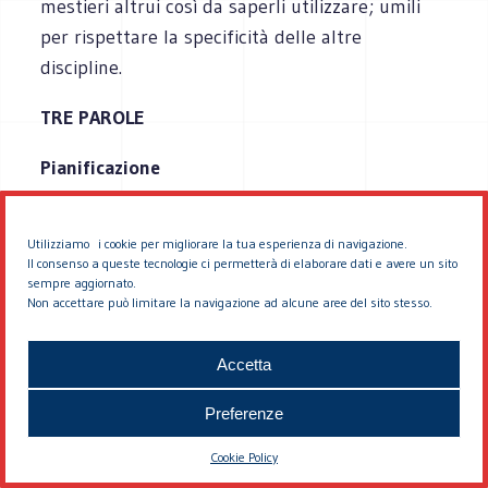
mestieri altrui così da saperli utilizzare; umili
per rispettare la specificità delle altre
discipline.
TRE PAROLE
Pianificazione
Il metodo praticato dal planner è la
Utilizziamo i cookie per migliorare la tua esperienza di navigazione.
“
pianificazione
”. Vi do’ una prima definizione di
Il consenso a queste tecnologie ci permetterà di elaborare dati e avere un sito
questo termine.
sempre aggiornato.
Non accettare può limitare la navigazione ad alcune aree del sito stesso.
Intendo per
pianificazione territoriale ed
urbanistica
quel metodo, e quell’insieme di
Accetta
strumenti, che si ritengono capaci di garantire -
Preferenze
in funzione di determinati
obiettivi
-
coerenza,
nello
spazio
e nel
tempo
, alle
trasformazioni
Cookie Policy
territoriali
, ragionevole
flessibilità
alle scelte che