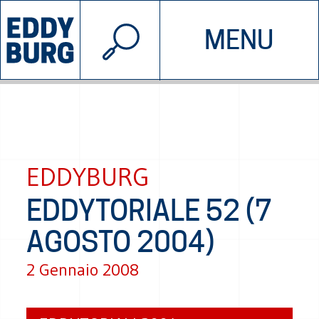
© 2026 EDDYBURG
MENU
INIZIATIVE
CHI SIAMO
SOSTIENICI
CONTATTACI
EDDYBURG
EDDYTORIALE 52 (7
AGOSTO 2004)
2 Gennaio 2008