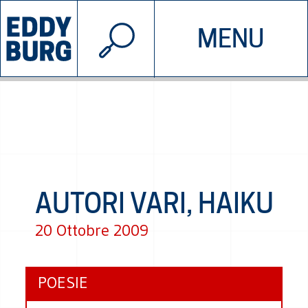
© 2026 EDDYBURG
MENU
INIZIATIVE
CHI SIAMO
SOSTIENICI
CONTATTACI
AUTORI VARI, HAIKU
20 Ottobre 2009
POESIE