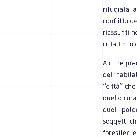
rifugiata la
conflitto d
riassunti ne
cittadini o 
Alcune prec
dell’habita
“città” che
quello rura
quelli pote
soggetti ch
forestieri e