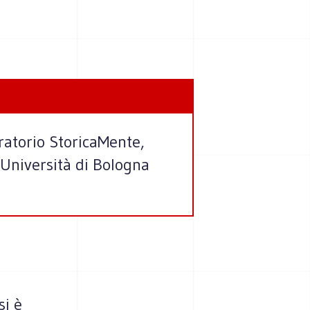
oratorio StoricaMente,
’Università di Bologna
si è