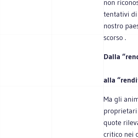
non riconos
tentativi d
nostro paes
scorso .
Dalla “ren
alla “rend
Ma gli anim
proprietari
quote rilev
critico nei