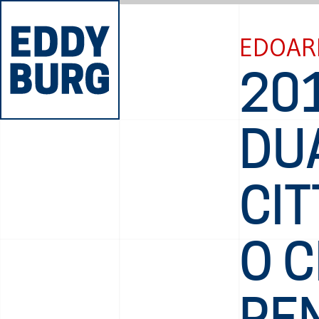
EDOAR
20
DU
CIT
O C
RE