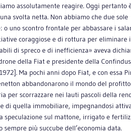
iamo assolutamente reagire. Oggi pertanto 
 una svolta netta. Non abbiamo che due sole
: o uno scontro frontale per abbassare i sala
iziative coraggiose e di rottura per eliminare
rabili di spreco e di inefficienza» aveva dichi
drone della Fiat e presidente della Confindus
 1972]. Ma pochi anni dopo Fiat, e con essa Pir
enetton abbandonarono il mondo del profitto
ria per scorrazzare nei lauti pascoli della ren
a e di quella immobiliare, impegnandosi atti
 speculazione sul mattone, irrigato e fertili
co sempre più succube dell’economia data.