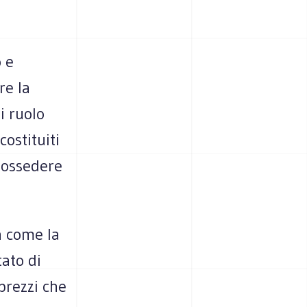
o e
re la
i ruolo
costituiti
 possedere
a come la
ato di
 prezzi che