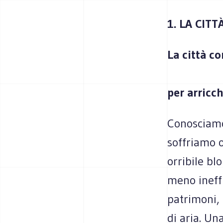
1. LA CIT
La città 
per arricch
Conosciamo
soffriamo 
orribile bl
meno ineffi
patrimoni, 
di aria. Un