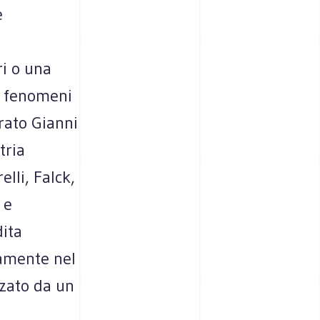
è
ri o una
 i fenomeni
arato Gianni
tria
elli, Falck,
 e
dita
vamente nel
zzato da un