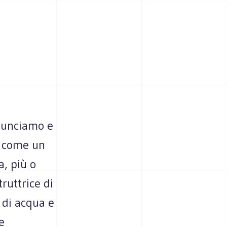
enunciamo e
i come un
a, più o
ruttrice di
e di acqua e
e