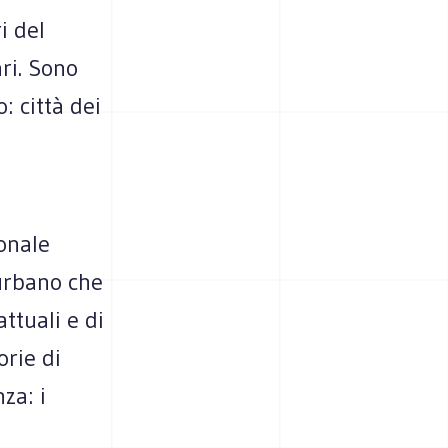
i del
ari. Sono
o: città dei
ionale
 urbano che
attuali e di
orie di
za: i