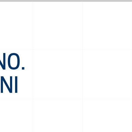
NO.
NI