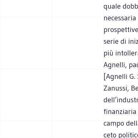
quale dobb
necessaria
prospettive
serie di in
più intolle
Agnelli, pa
[Agnelli G.
Zanussi, B
dell’indust
finanziari
campo della
ceto politi