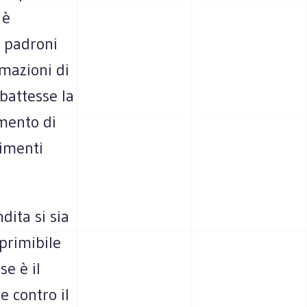
 è
i padroni
rmazioni di
battesse la
amento di
timenti
dita si sia
primibile
se è il
e contro il