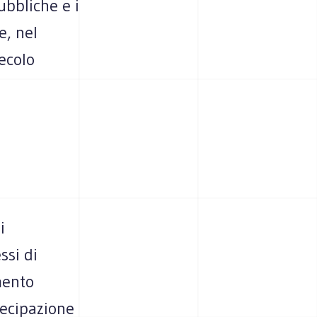
ubbliche e i
e, nel
secolo
i
ssi di
mento
tecipazione